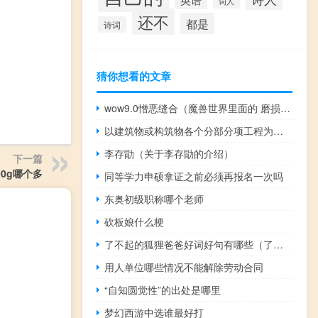
词人
还不
都是
诗词
猜你想看的文章
wow9.0憎恶缝合（魔兽世界里面的 磨损的憎恶缝合线 做什么用的）
以建筑物或构筑物各个分部分项工程为对象编制的定额是()。
李存勖（关于李存勖的介绍）
下一篇
400g哪个多
同等学力申硕拿证之前必须再报名一次吗
东奥初级职称哪个老师
砍板娘什么梗
了不起的狐狸爸爸好词好句有哪些（了不起的狐狸爸爸好词好句）
用人单位哪些情况不能解除劳动合同
“自知圆觉性”的出处是哪里
梦幻西游中选谁最好打