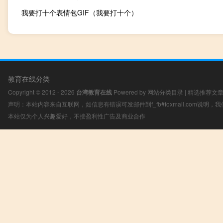
我要打十个表情包GIF（我要打十个）
教育在线分类
Copyright © 2012 - 2026
台湾教育在线
Powered by
网站分类目录
|
精选推荐文
声明：本站内容来自互联网，如信息有错误可发邮件到f_fb#foxmail.com说明
本站仅为个人兴趣爱好，不接盈利性广告及商业合作