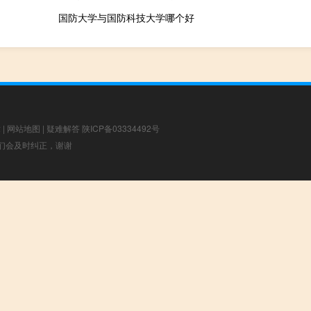
国防大学与国防科技大学哪个好
章
|
网站地图
|
疑难解答
陕ICP备03334492号
，我们会及时纠正，谢谢