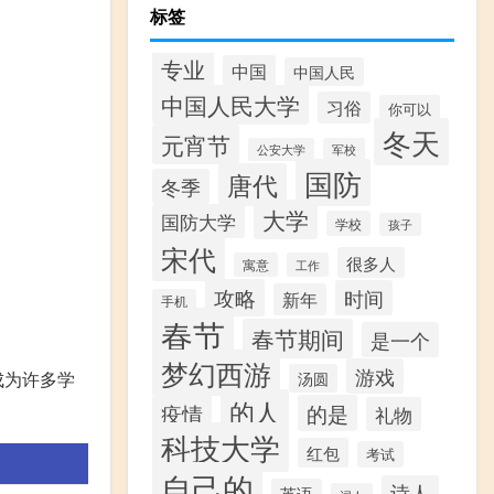
标签
专业
中国
中国人民
中国人民大学
习俗
你可以
冬天
元宵节
公安大学
军校
国防
唐代
冬季
大学
国防大学
学校
孩子
宋代
很多人
寓意
工作
攻略
时间
新年
手机
春节
春节期间
是一个
梦幻西游
游戏
成为许多学
汤圆
的人
疫情
的是
礼物
科技大学
红包
考试
自己的
诗人
英语