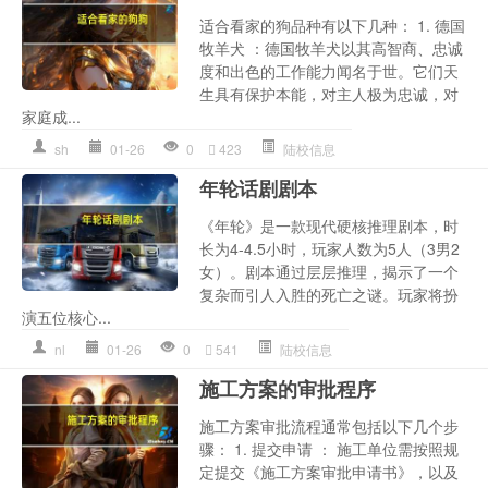
适合看家的狗品种有以下几种： 1. 德国
牧羊犬 ：德国牧羊犬以其高智商、忠诚
度和出色的工作能力闻名于世。它们天
生具有保护本能，对主人极为忠诚，对
家庭成...
sh
01-26
0
423
陆校信息
年轮话剧剧本
《年轮》是一款现代硬核推理剧本，时
长为4-4.5小时，玩家人数为5人（3男2
女）。剧本通过层层推理，揭示了一个
复杂而引人入胜的死亡之谜。玩家将扮
演五位核心...
nl
01-26
0
541
陆校信息
施工方案的审批程序
施工方案审批流程通常包括以下几个步
骤： 1. 提交申请 ： 施工单位需按照规
定提交《施工方案审批申请书》，以及