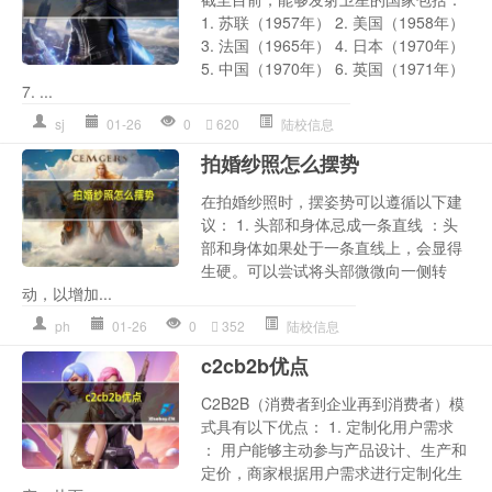
1. 苏联（1957年） 2. 美国（1958年）
3. 法国（1965年） 4. 日本（1970年）
5. 中国（1970年） 6. 英国（1971年）
7. ...
sj
01-26
0
620
陆校信息
拍婚纱照怎么摆势
在拍婚纱照时，摆姿势可以遵循以下建
议： 1. 头部和身体忌成一条直线 ：头
部和身体如果处于一条直线上，会显得
生硬。可以尝试将头部微微向一侧转
动，以增加...
ph
01-26
0
352
陆校信息
c2cb2b优点
C2B2B（消费者到企业再到消费者）模
式具有以下优点： 1. 定制化用户需求
： 用户能够主动参与产品设计、生产和
定价，商家根据用户需求进行定制化生