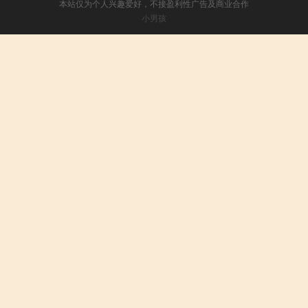
本站仅为个人兴趣爱好，不接盈利性广告及商业合作
小男孩