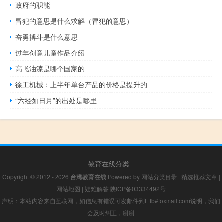
政府的职能
冒犯的意思是什么求解（冒犯的意思）
奋勇搏斗是什么意思
过年创意儿童作品介绍
高飞油漆是哪个国家的
徐工机械：上半年单台产品的价格是提升的
“六经如日月”的出处是哪里
教育在线分类
Copyright © 2012 - 2026
台湾教育在线
Powered by
网站分类目录
|
精选推荐文章
|
网站地图
|
疑难解答
陕ICP备03334492号
声明：本站内容来自互联网，如信息有错误可发邮件到f_fb#foxmail.com说明，我们
会及时纠正，谢谢