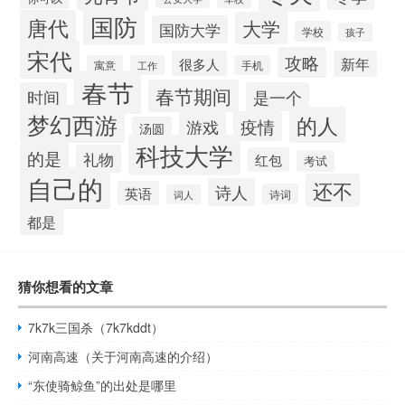
国防
唐代
大学
国防大学
学校
孩子
宋代
攻略
很多人
新年
寓意
工作
手机
春节
春节期间
时间
是一个
梦幻西游
的人
疫情
游戏
汤圆
科技大学
的是
礼物
红包
考试
自己的
还不
诗人
英语
诗词
词人
都是
猜你想看的文章
7k7k三国杀（7k7kddt）
河南高速（关于河南高速的介绍）
“东使骑鲸鱼”的出处是哪里