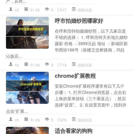
产，从而...
c2
01-26
0
617
陆校信息
呼市拍婚纱照哪家好
在呼和浩特拍摄婚纱照，以下几家店是
不错的选择： 1. 呼和浩特天长地久婚纱
摄影 价格 ：3999元起 地址 ：新城区新
华西街166号（鼓楼立交桥路南，玛拉
沁饭店...
hs
01-26
0
714
陆校信息
chrome扩展教程
安装Chrome扩展程序通常有以下几个
步骤： 1. 打开Chrome浏览器，点击右
上角的菜单按钮（三个垂直点），然后
选择“设置”。 2. 在设置页面中，找到并
点击“扩展...
ch
01-26
0
979
陆校信息
适合看家的狗狗