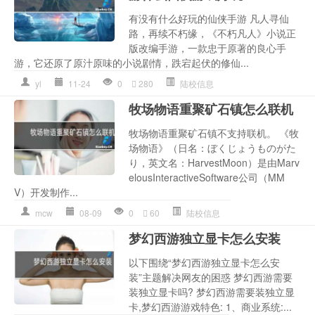
有没有什么好玩的仙侠手游 凡人寻仙
路，再续不朽缘，《不朽凡人》小说正
版改编手游，一款忠于原著的良心手
游，它还原了原汁原味的小说剧情，跌宕起伏的修仙...
yl
11-24
0
280
陆校信息
牧场物语重聚矿石镇怎么联机
牧场物语重聚矿石镇不支持联机。 《牧
场物语》（日名：ぼくじょうものがた
り，英文名：HarvestMoon）是由Marv
elousInteractiveSoftware公司（MM
V）开发制作...
mcw
08-09
0
60
陆校信息
梦幻西游独立显卡怎么安装
以下围绕“梦幻西游独立显卡怎么安
装”主题解决网友的困惑 梦幻西游需要
装独立显卡吗? 梦幻西游需要装独立显
卡,梦幻西游游戏特色: 1、商业系统:...