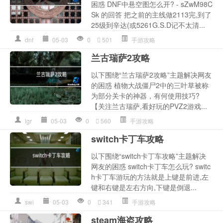
困惑 DNF中悬空图怎么开? - sZwM98C
Sk 的回答 把之前的主线做2113完,到了
25级到辛达(或5261G.S.D记不太清...
dnf
05-03
0
501
手游攻略
兰古瑞萨2攻略
以下围绕“兰古瑞萨2攻略”主题解决网友
的困惑 植物大战僵尸2中的三叶草被称
为部分关卡的神器，有何使用技巧?
【关注兰古瑞萨,看好玩的PVZ2游戏...
lgr
05-03
0
560
手游攻略
switch卡丁车攻略
以下围绕“switch卡丁车攻略”主题解决
网友的困惑 switch卡丁车怎么玩? switc
h卡丁车游玩的方法就是上键是前进,左
键和右键是左右方向,下键是倒退...
swi
05-03
0
341
手游攻略
steam海盗攻略