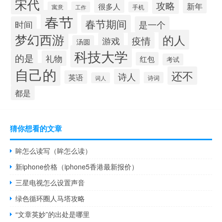
宋代
攻略
很多人
新年
寓意
工作
手机
春节
春节期间
时间
是一个
梦幻西游
的人
疫情
游戏
汤圆
科技大学
的是
礼物
红包
考试
自己的
还不
诗人
英语
诗词
词人
都是
猜你想看的文章
眸怎么读写（眸怎么读）
新iphone价格（iphone5香港最新报价）
三星电视怎么设置声音
绿色循环圈人马塔攻略
“文章英妙”的出处是哪里