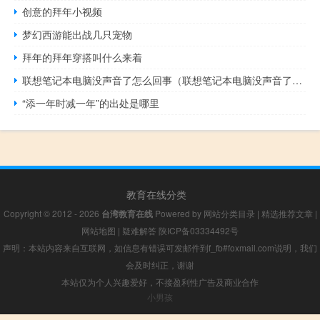
创意的拜年小视频
梦幻西游能出战几只宠物
拜年的拜年穿搭叫什么来着
联想笔记本电脑没声音了怎么回事（联想笔记本电脑没声音了怎么解决）
“添一年时减一年”的出处是哪里
教育在线分类
Copyright © 2012 - 2026
台湾教育在线
Powered by
网站分类目录
|
精选推荐文章
|
网站地图
|
疑难解答
陕ICP备03334492号
声明：本站内容来自互联网，如信息有错误可发邮件到f_fb#foxmail.com说明，我们
会及时纠正，谢谢
本站仅为个人兴趣爱好，不接盈利性广告及商业合作
小男孩