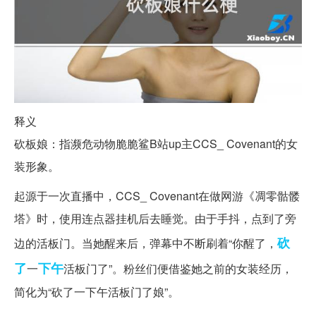
释义
砍板娘：指濒危动物脆脆鲨B站up主CCS_ Covenant的女
装形象。
起源于一次直播中，CCS_ Covenant在做网游《凋零骷髅
塔》时，使用连点器挂机后去睡觉。由于手抖，点到了旁
砍
边的活板门。当她醒来后，弹幕中不断刷着“你醒了，
了
下午
一
活板门了”。粉丝们便借鉴她之前的女装经历，
简化为“砍了一下午活板门了娘”。