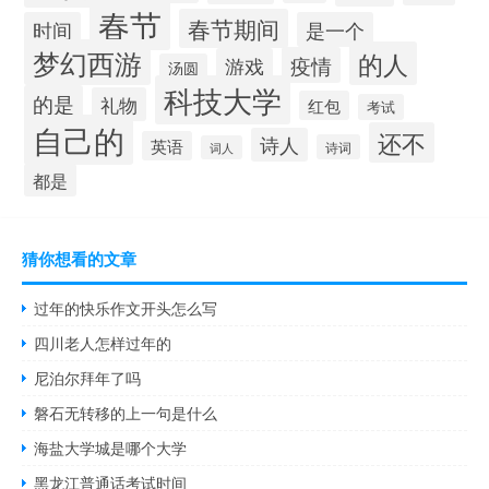
春节
春节期间
时间
是一个
梦幻西游
的人
疫情
游戏
汤圆
科技大学
的是
礼物
红包
考试
自己的
还不
诗人
英语
诗词
词人
都是
猜你想看的文章
过年的快乐作文开头怎么写
四川老人怎样过年的
尼泊尔拜年了吗
磐石无转移的上一句是什么
海盐大学城是哪个大学
黑龙江普通话考试时间