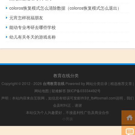
coloros恢复模式怎么清除数据（coloros恢复模式怎么退出）
元宵怎样祝福朋友
能动专业考研去哪些学校
幼儿有关冬天的游戏名称
教育在线分类
Copyright © 2012 - 2026
台湾教育在线
Powered by
网站分类目录
|
精选推荐文章
|
网站地图
|
疑难解答
陕ICP备03334492号
声明：本站内容来自互联网，如信息有错误可发邮件到f_fb#foxmail.com说明，我们
会及时纠正，谢谢
本站仅为个人兴趣爱好，不接盈利性广告及商业合作
小男孩