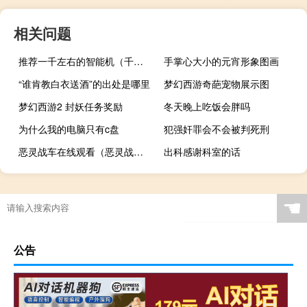
相关问题
推荐一千左右的智能机（千元智能机排行(千元左右智能机排行)）
手掌心大小的元宵形象图画
“谁肯教白衣送酒”的出处是哪里
梦幻西游奇葩宠物展示图
梦幻西游2 封妖任务奖励
冬天晚上吃饭会胖吗
为什么我的电脑只有c盘
犯强奸罪会不会被判死刑
恶灵战车在线观看（恶灵战车）
出科感谢科室的话
☚
公告