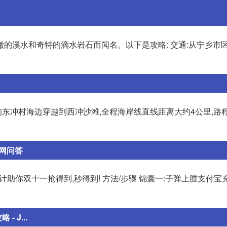
的溪水和奇特的滴水岩石而闻名。以下是攻略: 交通:从宁乡市区
东冲村海边穿越到西冲沙滩,全程海岸线直线距离大约4公里,路
红网问答
助你双十一抢得到,秒得到! 方法/步骤 锦囊一:子弹上膛支付宝
 J...