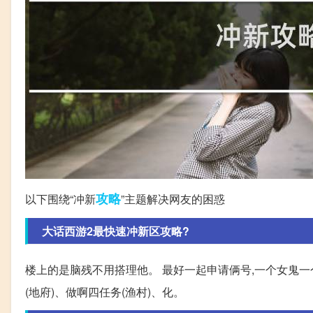
攻略
以下围绕“冲新
”主题解决网友的困惑
大话西游2最快速冲新区攻略?
楼上的是脑残不用搭理他。 最好一起申请俩号,一个女鬼一
(地府)、做啊四任务(渔村)、化。