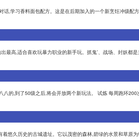
练师对话,学习香料面包配方。这是在后期加入的一个新烹饪冲级配方
理输出最高,适合喜欢玩暴力职业的新手玩。抓鬼’、战场、封妖都是
的,到了50级之后,将会开放两个新玩法。 试炼 每周跑环200
个有着悠久历史的古城遗址。它以茂密的森林,碧绿的水景和草原为