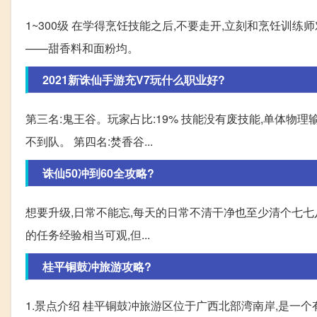
1~300级 在学得烹饪技能之后,不要走开,立刻和烹饪训
——甜香料和面粉均。
2021新诛仙手游充V7玩什么职业好?
第三名:鬼王谷。玩家占比:19% 技能没有废技能,单体物
不到队。 第四名:焚香谷...
诛仙50冲到60全攻略?
想要升级,日常不能忘,每天的日常不清干净也至少清个七七八八
的任务经验相当可观,但...
桂平铜鼓冲旅游攻略?
1.景点介绍 桂平铜鼓冲旅游区位于广西北部湾南岸,是一