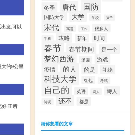
国防
唐代
冬季
大学
国防大学
学校
孩子
宋代
出发,可以
很多人
寓意
工作
攻略
时间
新年
手机
春节
春节期间
是一个
梦幻西游
游戏
汤圆
程大约9公里
的人
疫情
的是
礼物
科技大学
红包
考试
自己的
诗人
英语
词人
还不
都是
诗词
充好 正所
猜你想看的文章