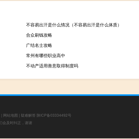
不容易出汗是什么情况（不容易出汗是什么体质）
合众刷钱攻略
广结名士攻略
常州有哪些职业高中
不动产适用善意取得制度吗
章
|
网站地图
|
疑难解答
陕ICP备03334492号
，我们会及时纠正，谢谢