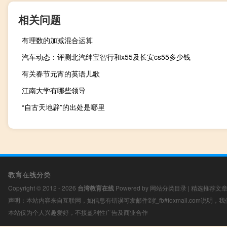
相关问题
有理数的加减混合运算
汽车动态：评测北汽绅宝智行和x55及长安cs55多少钱
有关春节元宵的英语儿歌
江南大学有哪些领导
“自古天地辟”的出处是哪里
教育在线分类
Copyright © 2012 - 2026
台湾教育在线
Powered by
网站分类目录
|
精选推荐文
声明：本站内容来自互联网，如信息有错误可发邮件到f_fb#foxmail.com说明
本站仅为个人兴趣爱好，不接盈利性广告及商业合作