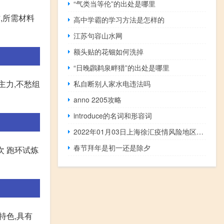
“气类当等伦”的出处是哪里
,所需材料
高中学霸的学习方法是怎样的
江苏句容山水网
额头贴的花钿如何洗掉
“日晚鸊鹈泉畔猎”的出处是哪里
主力,不愁组
私自断别人家水电违法吗
anno 2205攻略
introduce的名词和形容词
2022年01月03日上海徐汇疫情风险地区名单高、中、低风险数据消息
春节拜年是初一还是除夕
次 跑环试炼
特色,具有