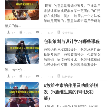
`周遍` 的意思是普遍或遍及。它通常用
来描述事物或现象在某一范围内的广泛
存在或影响。例如，如果说一个方法或
策略是周遍的，那意味着它适用于所有
相关的情...
bz
12-24
0
692
文章列表
包装策划与设计学习哪些课程
包装结构与模切版设计、包装材料性能
检测及选用、包装装潢设计、包装策划
与营销、物流包装技术、包装计算机辅
助设计软件应用、包装容器造型设计
等。 专业介...
bz
11-21
0
134
陆校信息
b族维生素的作用及功能治脱
发（b族维生素的作用及功
能）
大家好，linda来为大家解答以上的问