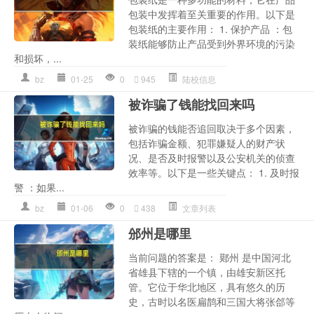
包装中发挥着至关重要的作用。以下是
包装纸的主要作用： 1. 保护产品 ：包
装纸能够防止产品受到外界环境的污染
和损坏，...
bz
01-25
0
945
陆校信息
被诈骗了钱能找回来吗
被诈骗的钱能否追回取决于多个因素，
包括诈骗金额、犯罪嫌疑人的财产状
况、是否及时报警以及公安机关的侦查
效率等。以下是一些关键点： 1. 及时报
警 ：如果...
bz
01-06
0
438
文章列表
邠州是哪里
当前问题的答案是： 鄚州 是中国河北
省雄县下辖的一个镇，由雄安新区托
管。它位于华北地区，具有悠久的历
史，古时以名医扁鹊和三国大将张郃等