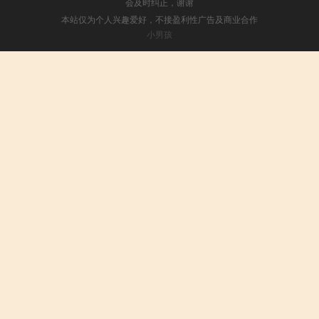
会及时纠正，谢谢
本站仅为个人兴趣爱好，不接盈利性广告及商业合作
小男孩