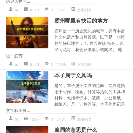
历史人物闻...
bz
01-01
0
221
文章列表
霸州哪里有快活的地方
霸州是一个历史悠久的城市，拥有丰富
的文化遗产和自然景观。以下是一些推
荐的好玩地方： 1. 胜芳古镇 特色：以
民间花灯、花会及渔歌小调闻名。 地
址：胜芳...
bz
01-01
0
999
文章列表
本子属于文具吗
是的，本子属于文具的范畴。文具是指
用于写作、绘画、计算等活动的工具和
材料，包括笔记本、笔筒、办公用纸、
裁纸刀、尺、计算器等。本子作为记录
文字和图像...
bz
12-27
0
161
文章列表
遍周的意思是什么