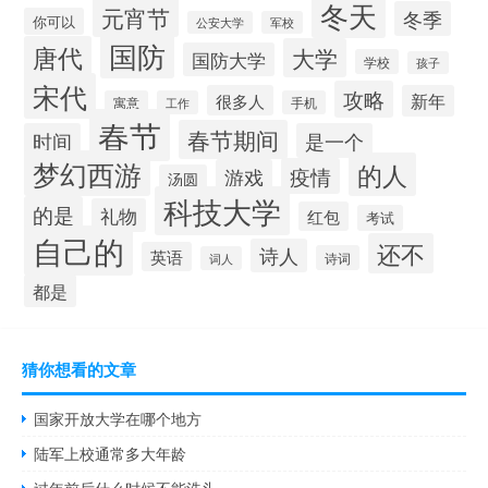
冬天
元宵节
冬季
你可以
公安大学
军校
国防
唐代
大学
国防大学
学校
孩子
宋代
攻略
很多人
新年
寓意
工作
手机
春节
春节期间
时间
是一个
梦幻西游
的人
疫情
游戏
汤圆
科技大学
的是
礼物
红包
考试
自己的
还不
诗人
英语
诗词
词人
都是
猜你想看的文章
国家开放大学在哪个地方
陆军上校通常多大年龄
过年前后什么时候不能洗头