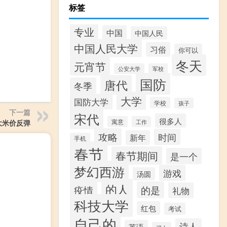
标签
专业
中国
中国人民
中国人民大学
习俗
你可以
冬天
元宵节
公安大学
军校
国防
唐代
冬季
大学
国防大学
学校
孩子
下一篇
宋代
很多人
寓意
工作
大米价反弹
攻略
时间
新年
手机
春节
春节期间
是一个
梦幻西游
游戏
汤圆
的人
疫情
的是
礼物
科技大学
红包
考试
自己的
诗人
英语