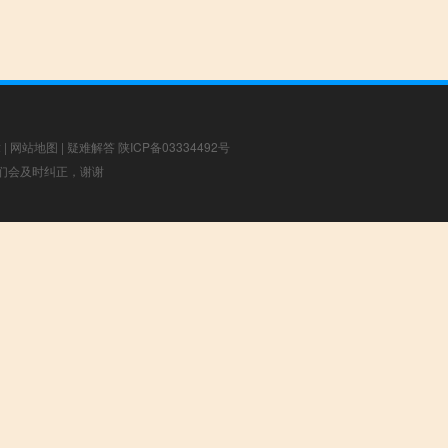
章
|
网站地图
|
疑难解答
陕ICP备03334492号
，我们会及时纠正，谢谢