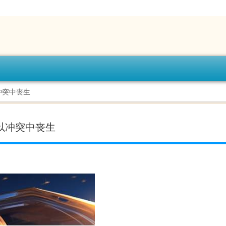
冲突中丧生
以冲突中丧生