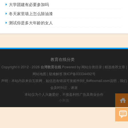
大学团建有必要参加吗
冬天家里墙上怎么除油漆
测试你是多大年龄的女人
教育在线分类
Copyright © 2012 - 2026
台湾教育在线
Powered by
网站分类目录
|
精选推荐文章
|
网站地图
|
疑难解答
陕ICP备03334492号
声明：本站内容来自互联网，如信息有错误可发邮件到f_fb#foxmail.com说明，我们
会及时纠正，谢谢
本站仅为个人兴趣爱好，不接盈利性广告及商业合作
小男孩