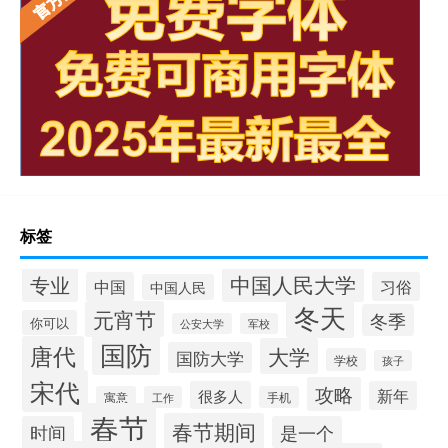
标签
中国人民大学
专业
中国
习俗
中国人民
冬天
元宵节
冬季
你可以
公安大学
军校
国防
唐代
大学
国防大学
学校
孩子
宋代
攻略
很多人
新年
寓意
工作
手机
春节
春节期间
时间
是一个