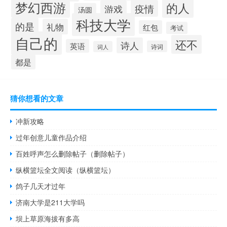
梦幻西游
的人
疫情
游戏
汤圆
科技大学
的是
礼物
红包
考试
自己的
还不
诗人
英语
诗词
词人
都是
猜你想看的文章
冲新攻略
过年创意儿童作品介绍
百姓呼声怎么删除帖子（删除帖子）
纵横篮坛全文阅读（纵横篮坛）
鸽子几天才过年
济南大学是211大学吗
坝上草原海拔有多高