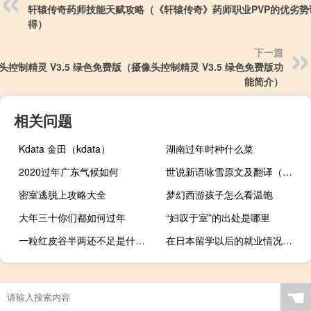
轩辕传奇药师技能天赋攻略（《轩辕传奇》药师职业PVP的优劣势
得）
下一篇
头控制精灵 V3.5 绿色免费版（摄像头控制精灵 V3.5 绿色免费版功
能简介）
相关问题
Kdata 金田（kdata）
湖南过年时种什么菜
2020过年广东气候如何
世说新语咏雪原文及翻译（咏雪原文及翻译）
密室逃脱上攻略大全
梦幻西游孩子怎么看温饱
大年三十你们都如何过年
“妇叹于室”的出处是哪里
一粒红皮谷半两还不足是什么生肖是兔吗（一粒红皮谷半两还不足是什么生肖）
在日本留学以后的就业情况怎么样
☚