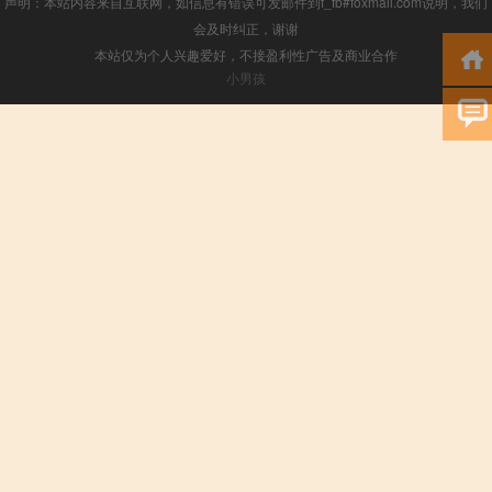
声明：本站内容来自互联网，如信息有错误可发邮件到f_fb#foxmail.com说明，我们
会及时纠正，谢谢
本站仅为个人兴趣爱好，不接盈利性广告及商业合作
小男孩