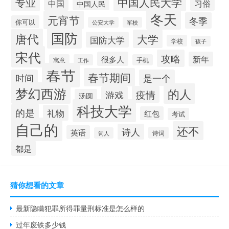
中国人民大学
专业
中国
习俗
中国人民
冬天
元宵节
冬季
你可以
公安大学
军校
国防
唐代
大学
国防大学
学校
孩子
宋代
攻略
很多人
新年
寓意
工作
手机
春节
春节期间
时间
是一个
梦幻西游
的人
疫情
游戏
汤圆
科技大学
的是
礼物
红包
考试
自己的
还不
诗人
英语
诗词
词人
都是
猜你想看的文章
最新隐瞒犯罪所得罪量刑标准是怎么样的
过年废铁多少钱