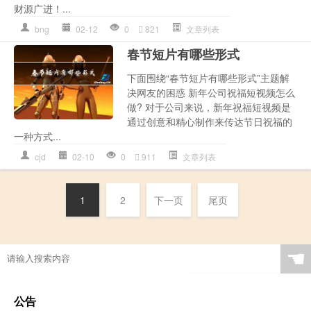
财源广进！...
bng
02-12
0
821
文章列表
春节短片有哪些形式
下面围绕“春节短片有哪些形式”主题解
决网友的困惑 新年公司祝福短视频怎么
做? 对于公司来说，新年祝福短视频是
通过创意和精心制作来传达节日祝福的
一种方式...
cjd
02-10
0
911
文章列表
1
2
下一页
尾页
☚
公告