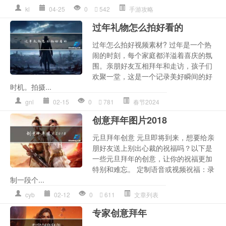
kl
04-25
0
542
手游攻略
过年礼物怎么拍好看的
过年怎么拍好视频素材? 过年是一个热
闹的时刻，每个家庭都洋溢着喜庆的氛
围。亲朋好友互相拜年和走访，孩子们
欢聚一堂，这是一个记录美好瞬间的好
时机。拍摄...
gnl
02-15
0
781
春节2024
创意拜年图片2018
元旦拜年创意 元旦即将到来，想要给亲
朋好友送上别出心裁的祝福吗？以下是
一些元旦拜年的创意，让你的祝福更加
特别和难忘。 定制语音或视频祝福：录
制一段个...
cyb
02-12
0
611
文章列表
专家创意拜年