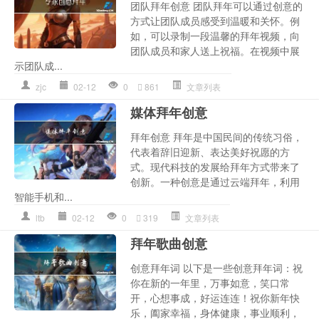
团队拜年创意 团队拜年可以通过创意的
方式让团队成员感受到温暖和关怀。例
如，可以录制一段温馨的拜年视频，向
团队成员和家人送上祝福。在视频中展
示团队成...
zjc
02-12
0
861
文章列表
媒体拜年创意
拜年创意 拜年是中国民间的传统习俗，
代表着辞旧迎新、表达美好祝愿的方
式。现代科技的发展给拜年方式带来了
创新。一种创意是通过云端拜年，利用
智能手机和...
ltb
02-12
0
319
文章列表
拜年歌曲创意
创意拜年词 以下是一些创意拜年词：祝
你在新的一年里，万事如意，笑口常
开，心想事成，好运连连！祝你新年快
乐，阖家幸福，身体健康，事业顺利，