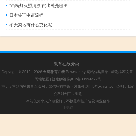
“画桥灯火照清波”的出处是哪里
日本签证申请流程
冬天菜地有什么变化呢
教育在线分类
Copyright © 2012 - 2026
台湾教育在线
Powered by
网站分类目录
|
精选推荐文章
|
网站地图
|
疑难解答
陕ICP备03334492号
声明：本站内容来自互联网，如信息有错误可发邮件到f_fb#foxmail.com说明，我们
会及时纠正，谢谢
本站仅为个人兴趣爱好，不接盈利性广告及商业合作
小男孩