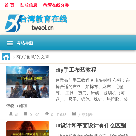
首 页
陆校信息
教育在线分类
网站导航
>
有关“创意”的文章
diy手工布艺教程
创意布艺手工教程 # 准备材料 布料：选
择合适的布料，如棉布、麻布、毛毡
等。 工具：剪刀、针线、缝纫机（可
选）、尺子、铅笔、珠针、热熔胶、装
饰物（如纽...
di
01-05
0
683
文章列表
ui设计和平面设计有什么区别
UI设计和平面设计是两个不同的设计领