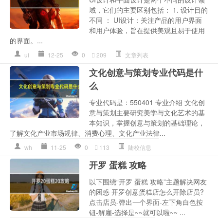
域，它们的主要区别包括： 1. 设计目的
不同 ： UI设计：关注产品的用户界面
和用户体验，旨在提供美观且易于使用
的界面。...
ui
12-25
0
209
文章列表
文化创意与策划专业代码是什
么
专业代码是：550401 专业介绍 文化创
意与策划主要研究美学与文化艺术的基
本知识，掌握创意与策划的基础理论，
了解文化产业市场规律、消费心理、文化产业法律...
wh
11-25
0
113
陆校信息
开罗 蛋糕 攻略
以下围绕“开罗 蛋糕 攻略”主题解决网友
的困惑 开罗创意蛋糕店怎么开除店员?
点击店员-弹出一个界面-左下角白色按
钮-解雇-选择是~~就可以啦~~ ...