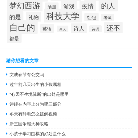
梦幻西游
的人
疫情
游戏
汤圆
科技大学
的是
礼物
红包
考试
自己的
还不
诗人
英语
诗词
词人
都是
猜你想看的文章
文成春节有公交吗
过年前几天出生的小孩属相
“心因不生境缘断”的出处是哪里
诗经在内容上分为哪三部分
冬天有静电怎么破解视频
新三国争霸大神攻略
小孩子学习围棋的好处是什么