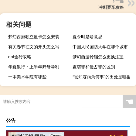
下一篇
冲刺赛车攻略
相关问题
梦幻西游独立显卡怎么安装
夏令时是啥意思
有关春节征文的开头怎么写
中国人民国防大学在哪个城市
dnf金砖攻略
梦幻西游铃铛怎么更换法宝
华夏银行：上半年归母净利润121.14亿元同比增长5.07%不良贷款率降至1.72%
盗窃罪和侵占罪的区别
一本美术学院有哪些
“岂知霖雨为何事”的出处是哪里
☚
公告