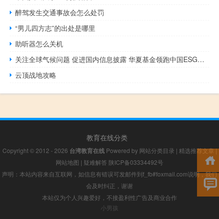
醉驾发生交通事故会怎么处罚
“男儿四方志”的出处是哪里
助听器怎么关机
关注全球气候问题 促进国内信息披露 华夏基金领跑中国ESG投资
云顶战地攻略
教育在线分类
Copyright © 2012 - 2026
台湾教育在线
Powered by
网站分类目录
|
精选推荐文章
|
网站地图
|
疑难解答
陕ICP备03334492号
声明：本站内容来自互联网，如信息有错误可发邮件到f_fb#foxmail.com说明，我们
会及时纠正，谢谢
本站仅为个人兴趣爱好，不接盈利性广告及商业合作
小男孩