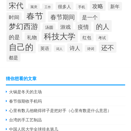
宋代
攻略
很多人
新年
寓意
工作
手机
春节
春节期间
时间
是一个
梦幻西游
的人
疫情
游戏
汤圆
科技大学
的是
礼物
红包
考试
自己的
还不
诗人
英语
诗词
词人
都是
猜你想看的文章
火锅是冬天的主场
春节假期收手机吗
心里有数儿他晓得祥子是把好手（心里有数是什么意思）
台湾的手工艺制品
中国人民大学全球排名第几