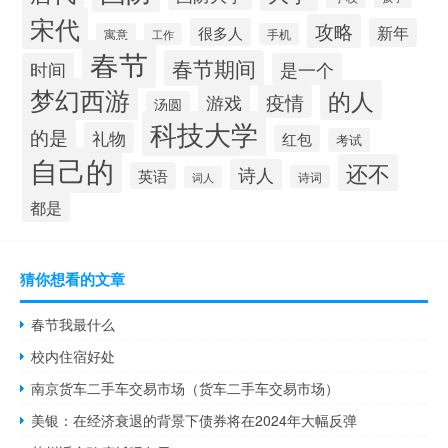
宋代
攻略
很多人
新年
寓意
工作
手机
春节
春节期间
时间
是一个
梦幻西游
的人
疫情
游戏
汤圆
科技大学
的是
礼物
红包
考试
自己的
还不
诗人
英语
诗词
词人
都是
猜你想看的文章
春节我最什么
校内住宿好处
南京货车二手车交易市场（货车二手车交易市场）
美银：在经济衰退的背景下债券将在2024年大幅反弹