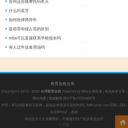
苏州适合骑摩托吗冬天
什么叫蓝牙
如何给律师拜年
盗窃罪和侵占罪的区别
mba可以直接联系学校报名吗
有人过年送食用油吗
教育在线分类
Copyright © 2012 - 2026
台湾教育在线
Powered by
网站分类目录
|
精选推荐文章
|
网站地图
|
疑难解答
陕ICP备03334492号
声明：本站内容来自互联网，如信息有错误可发邮件到f_fb#foxmail.com说明，我们
会及时纠正，谢谢
本站仅为个人兴趣爱好，不接盈利性广告及商业合作
小男孩