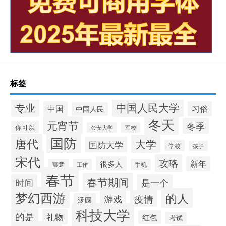
标签
中国人民大学
专业
中国
习俗
中国人民
冬天
元宵节
冬季
你可以
公安大学
军校
国防
唐代
大学
国防大学
学校
孩子
宋代
攻略
很多人
新年
寓意
工作
手机
春节
春节期间
时间
是一个
梦幻西游
的人
疫情
游戏
汤圆
科技大学
的是
礼物
红包
考试