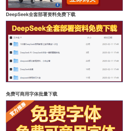
DeepSeek全套部署资料免费下载
免费可商用字体批量下载