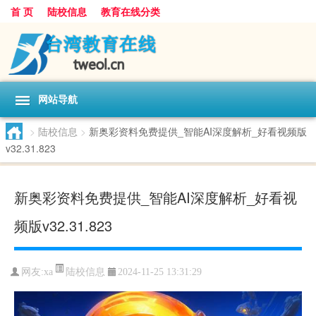
首 页
陆校信息
教育在线分类
网站导航
>
陆校信息
>
新奥彩资料免费提供_智能AI深度解析_好看视频版
v32.31.823
新奥彩资料免费提供_智能AI深度解析_好看视
频版v32.31.823
陆校信息
网友:
xa
2024-11-25 13:31:29