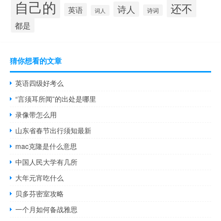
自己的
还不
诗人
英语
诗词
词人
都是
猜你想看的文章
英语四级好考么
“言须耳所闻”的出处是哪里
录像带怎么用
山东省春节出行须知最新
mac克隆是什么意思
中国人民大学有几所
大年元宵吃什么
贝多芬密室攻略
一个月如何备战雅思