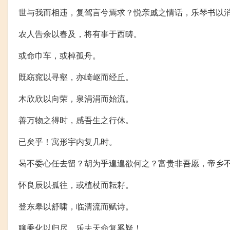
世与我而相违，复驾言兮焉求？悦亲戚之情话，乐琴书以
农人告余以春及，将有事于西畴。
或命巾车，或棹孤舟。
既窈窕以寻壑，亦崎岖而经丘。
木欣欣以向荣，泉涓涓而始流。
善万物之得时，感吾生之行休。
已矣乎！寓形宇内复几时。
曷不委心任去留？胡为乎遑遑欲何之？富贵非吾愿，帝乡
怀良辰以孤往，或植杖而耘耔。
登东皋以舒啸，临清流而赋诗。
聊乘化以归尽，乐夫天命复奚疑！