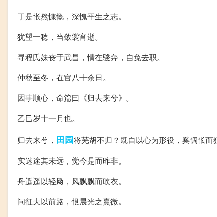
于是怅然慷慨，深愧平生之志。
犹望一稔，当敛裳宵逝。
寻程氏妹丧于武昌，情在骏奔，自免去职。
仲秋至冬，在官八十余日。
因事顺心，命篇曰《归去来兮》。
乙巳岁十一月也。
田园
归去来兮，
将芜胡不归？既自以心为形役，奚惆怅而
实迷途其未远，觉今是而昨非。
舟遥遥以轻飏，风飘飘而吹衣。
问征夫以前路，恨晨光之熹微。