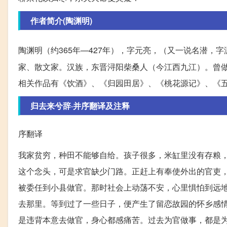
作者简介(陶渊明)
陶渊明（约365年—427年），字元亮，（又一说名潜，
家、散文家。汉族，东晋浔阳柴桑人（今江西九江）。曾
相关作品有《饮酒》、《归园田居》、《桃花源记》、《
归去来兮辞·并序翻译及注释
序翻译
我家贫穷，种田不能够自给。孩子很多，米缸里没有存粮
这个念头，可是求官缺少门路。正赶上有奉使外出的官吏
被委任到小县做官。那时社会上动荡不安，心里惧怕到远
去那里。等到过了一些日子，便产生了留恋故园的怀乡感
是违背本意去做官，身心都感痛苦。过去为官做事，都是