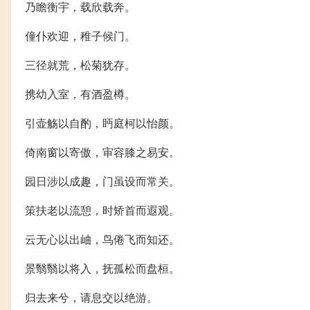
乃瞻衡宇，载欣载奔。
僮仆欢迎，稚子候门。
三径就荒，松菊犹存。
携幼入室，有酒盈樽。
引壶觞以自酌，眄庭柯以怡颜。
倚南窗以寄傲，审容膝之易安。
园日涉以成趣，门虽设而常关。
策扶老以流憩，时矫首而遐观。
云无心以出岫，鸟倦飞而知还。
景翳翳以将入，抚孤松而盘桓。
归去来兮，请息交以绝游。