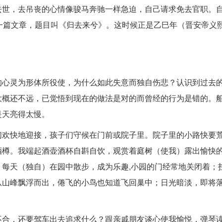
去世，去吊丧的心情像骏马奔驰一样急迫，自己请求免去官职。
一篇文章，题目叫《归去来兮》。这时候正是乙巳年（晋安帝义
的心灵为形体所役使，为什么如此失意而独自伤悲？认识到过去
大概还不远，已觉悟到现在的做法是对的而曾经的行为是错的。
是天亮得太慢。
们欢快地迎接，孩子们守候在门前或院子里。院子里的小路快要
酒樽。我端起酒壶酒杯自斟自饮，观赏着庭树（使我）露出愉快
每天（独自）在园中散步，成为乐趣,小园的门经常地关闭着；
从山峰飘浮而出，倦飞的小鸟也知道飞回巢中；日光暗淡，即将
不合，还要驾车出去追求什么？跟亲戚朋友谈心使我愉悦，弹琴