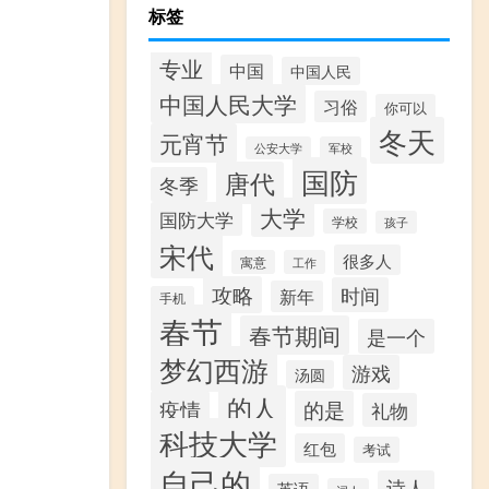
标签
专业
中国
中国人民
中国人民大学
习俗
你可以
冬天
元宵节
公安大学
军校
国防
唐代
冬季
大学
国防大学
学校
孩子
宋代
很多人
寓意
工作
攻略
时间
新年
手机
春节
春节期间
是一个
梦幻西游
游戏
汤圆
的人
疫情
的是
礼物
科技大学
红包
考试
自己的
诗人
英语