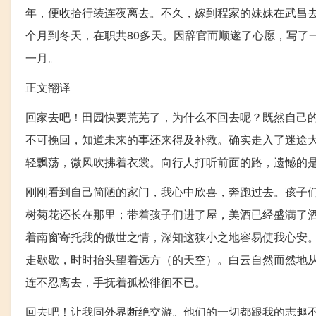
年，便收拾行装连夜离去。不久，嫁到程家的妹妹在武昌
个月到冬天，在职共80多天。因辞官而顺遂了心愿，写了
一月。
正文翻译
回家去吧！田园快要荒芜了，为什么不回去呢？既然自己
不可挽回，知道未来的事还来得及补救。确实走入了迷途
轻飘荡，微风吹拂着衣裳。向行人打听前面的路，遗憾的
刚刚看到自己简陋的家门，我心中欣喜，奔跑过去。孩子
树菊花还长在那里；带着孩子们进了屋，美酒已经盛满了
着南窗寄托我的傲世之情，深知这狭小之地容易使我心安。
走歇歇，时时抬头望着远方（的天空）。白云自然而然地
连不忍离去，手抚着孤松徘徊不已。
回去吧！让我同外界断绝交游。他们的一切都跟我的志趣