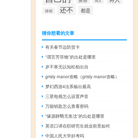
词人
还不
都是
诗词
猜你想看的文章
有关春节边防贺卡
“谓言芳菲物”的出处是哪里
岁不寒无以知松柏出自
grisly manor攻略（grisly manor攻略）
梦幻西游4法系输出最高
三星电视怎么设置声音
万能钥匙怎么查看密码
“缘源静翳无鱼淰”的出处是哪里
英语口译在职研究生就业前景如何
中国人民大学好考吗