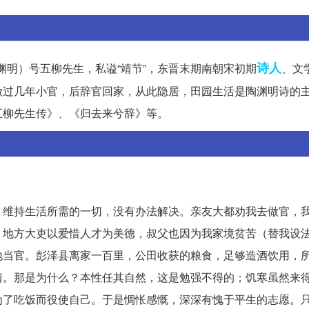
诗人
字渊明）号五柳先生，私谥“靖节”，东晋末期南朝宋初期
、文
做过几年小官，后辞官回家，从此隐居，田园生活是陶渊明诗的
五柳先生传》、《归去来兮辞》等。
，维持生活所需的一切，没有办法解决。亲友大都劝我去做官，
，地方大吏以爱惜人才为美德，叔父也因为我家境贫苦（替我设
地当官。彭泽县离家一百里，公田收获的粮食，足够造酒饮用，
情。那是为什么？本性任其自然，这是勉强不得的；饥寒虽然来
为了吃饭而役使自己。于是惆怅感慨，深深有愧于平生的志愿。