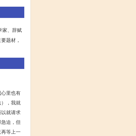
学家、辞赋
主要题材，
我心里也有
法），我就
所以就请求
得急迫，但
只再等上一