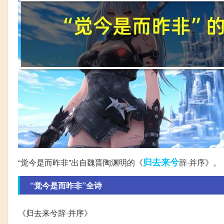
归去来兮
“觉今是而昨非”出自魏晋陶渊明的《
辞·并序》。
“觉今是而昨非”全诗
《归去来兮辞·并序》