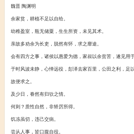
魏晋 陶渊明
余家贫，耕植不足以自给。
幼稚盈室，瓶无储粟，生生所资，未见其术。
亲故多劝余为长吏，脱然有怀，求之靡途。
会有四方之事，诸侯以惠爱为德，家叔以余贫苦，遂见用
于时风波未静，心惮远役，彭泽去家百里，公田之利，足
故便求之。
及少日，眷然有归欤之情。
何则？质性自然，非矫厉所得。
饥冻虽切，违己交病。
尝从人事，皆口腹自役。