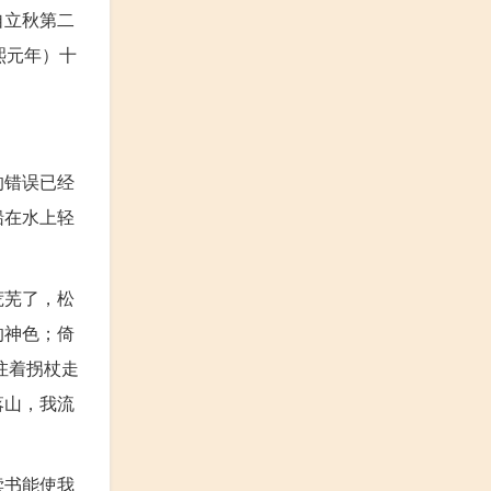
自立秋第二
熙元年）十
的错误已经
船在水上轻
荒芜了，松
的神色；倚
拄着拐杖走
落山，我流
读书能使我