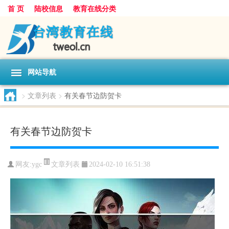
首 页
陆校信息
教育在线分类
网站导航
>
文章列表
>
有关春节边防贺卡
有关春节边防贺卡
文章列表
网友:
ygc
2024-02-10 16:51:38