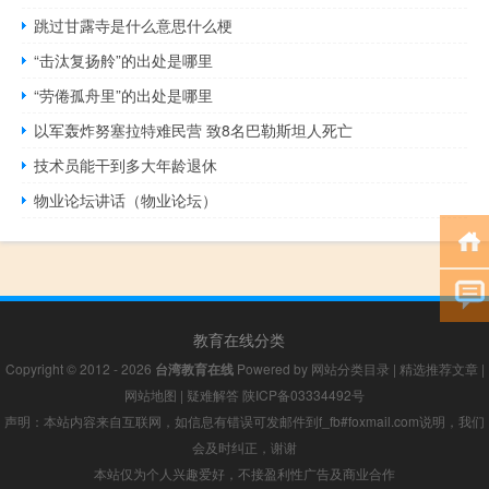
跳过甘露寺是什么意思什么梗
“击汰复扬舲”的出处是哪里
“劳倦孤舟里”的出处是哪里
以军轰炸努塞拉特难民营 致8名巴勒斯坦人死亡
技术员能干到多大年龄退休
物业论坛讲话（物业论坛）
教育在线分类
Copyright © 2012 - 2026
台湾教育在线
Powered by
网站分类目录
|
精选推荐文章
|
网站地图
|
疑难解答
陕ICP备03334492号
声明：本站内容来自互联网，如信息有错误可发邮件到f_fb#foxmail.com说明，我们
会及时纠正，谢谢
本站仅为个人兴趣爱好，不接盈利性广告及商业合作