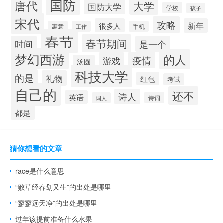
国防
唐代
大学
国防大学
学校
孩子
宋代
攻略
很多人
新年
寓意
工作
手机
春节
春节期间
时间
是一个
梦幻西游
的人
疫情
游戏
汤圆
科技大学
的是
礼物
红包
考试
自己的
还不
诗人
英语
诗词
词人
都是
猜你想看的文章
race是什么意思
“败草经春划又生”的出处是哪里
“寥寥远天净”的出处是哪里
过年该提前准备什么水果