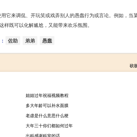
使用它来调侃、开玩笑或戏弄别人的愚蠢行为或言论。例如，当
”这样既可以化解尴尬，又能带来欢乐氛围。
：
佐助
弟弟
愚蠢
砍
姐姐过年祝福视频教程
多大年龄可以补水面膜
老虚是什么意思什么梗
大年三十你们都如何过年
出科感谢科室的话