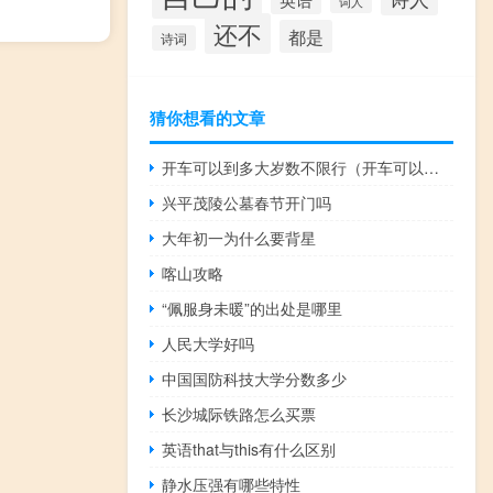
词人
还不
都是
诗词
猜你想看的文章
开车可以到多大岁数不限行（开车可以到多大岁数）
兴平茂陵公墓春节开门吗
大年初一为什么要背星
喀山攻略
“佩服身未暖”的出处是哪里
人民大学好吗
中国国防科技大学分数多少
长沙城际铁路怎么买票
英语that与this有什么区别
静水压强有哪些特性