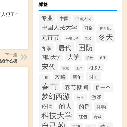
标签
某人犯了个
专业
中国
中国人民
中国人民大学
习俗
你可以
冬天
元宵节
公安大学
军校
国防
唐代
冬季
下一篇
大学
国防大学
学校
孩子
板娘什么梗
宋代
很多人
寓意
工作
攻略
时间
新年
手机
春节
春节期间
是一个
梦幻西游
游戏
汤圆
的人
疫情
的是
礼物
科技大学
红包
考试
自己的
诗人
英语