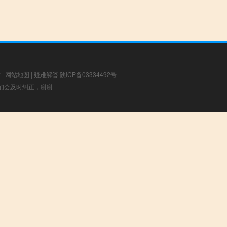
章
|
网站地图
|
疑难解答
陕ICP备03334492号
，我们会及时纠正，谢谢