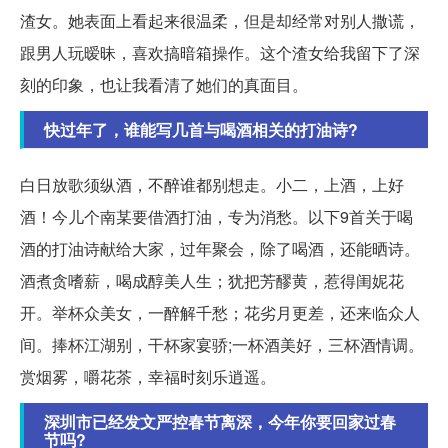
渣女。她表面上看起来很温柔，但是却经常对别人撒谎，
跟男人玩暧昧，喜欢搞暗箱操作。这个渣女给我留下了深
刻的印象，也让我看清了她们的真面目。
快过年了，谁能写几首与喝酒相关的打油诗?
白日放歌须纵酒，不醉谁都别想走。小二，上酒，上好
酒！今儿个南某要借酒打油，专为消愁。以下9首关于喝
酒的打油诗献给大家，过年聚会，除了喝酒，还能晒诗。
酒煮贪嗜薪，喝成醇美人生；犹把芳醪黄，惹得闺妮花
开。举杯众美女，一醉解千愁；花劣月更差，还来临众人
间。捧杯江湖别，干杯家宴骄;一杯酒美好，三杯酒情调。
赏烟雾，嚼花茶，幸福时刻乐逍遥。
深圳市已经发文严控春节离深，今年你要回家过春
节吗?