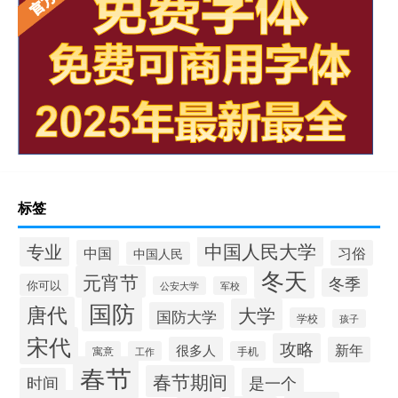
标签
中国人民大学
专业
中国
习俗
中国人民
冬天
元宵节
冬季
你可以
公安大学
军校
国防
唐代
大学
国防大学
学校
孩子
宋代
攻略
很多人
新年
寓意
工作
手机
春节
春节期间
时间
是一个