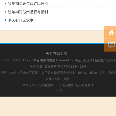
过年期间走亲戚好吗属虎
过年期间苏州是否有福利
冬天有什么农事
教育在线分类
Copyright © 2012 - 2026
台湾教育在线
Powered by
网站分类目录
|
精选推荐文章
|
网站地图
|
疑难解答
陕ICP备03334492号
声明：本站内容来自互联网，如信息有错误可发邮件到f_fb#foxmail.com说明，我们
会及时纠正，谢谢
本站仅为个人兴趣爱好，不接盈利性广告及商业合作
小男孩