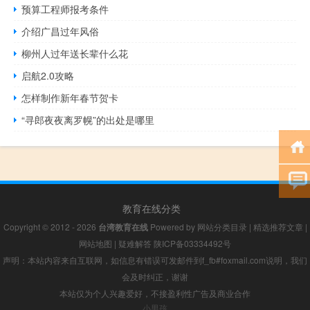
预算工程师报考条件
介绍广昌过年风俗
柳州人过年送长辈什么花
启航2.0攻略
怎样制作新年春节贺卡
“寻郎夜夜离罗幌”的出处是哪里
教育在线分类
Copyright © 2012 - 2026
台湾教育在线
Powered by
网站分类目录
|
精选推荐文章
|
网站地图
|
疑难解答
陕ICP备03334492号
声明：本站内容来自互联网，如信息有错误可发邮件到f_fb#foxmail.com说明，我们
会及时纠正，谢谢
本站仅为个人兴趣爱好，不接盈利性广告及商业合作
小男孩