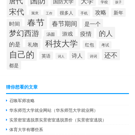
唐代
大学
国防大学
学校
孩子
宋代
攻略
很多人
新年
寓意
工作
手机
春节
春节期间
时间
是一个
梦幻西游
的人
疫情
游戏
汤圆
科技大学
的是
礼物
红包
考试
自己的
还不
诗人
英语
诗词
词人
都是
猜你想看的文章
召唤军师攻略
华东师范大学就业网站（华东师范大学就业网）
实景密室逃脱票实景密室逃脱票价（实景密室逃脱）
体育大学有哪些系