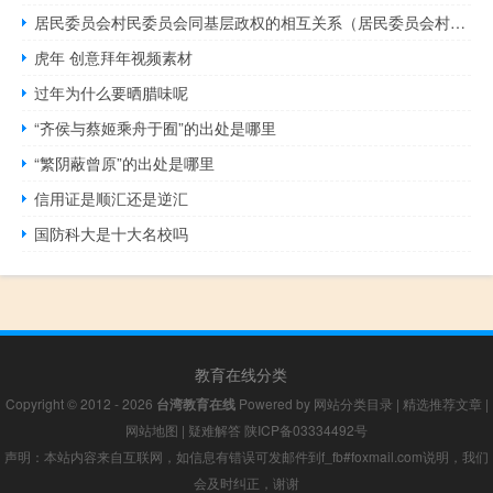
居民委员会村民委员会同基层政权的相互关系（居民委员会村民委员会同基层政权）
虎年 创意拜年视频素材
过年为什么要晒腊味呢
“齐侯与蔡姬乘舟于囿”的出处是哪里
“繁阴蔽曾原”的出处是哪里
信用证是顺汇还是逆汇
国防科大是十大名校吗
教育在线分类
Copyright © 2012 - 2026
台湾教育在线
Powered by
网站分类目录
|
精选推荐文章
|
网站地图
|
疑难解答
陕ICP备03334492号
声明：本站内容来自互联网，如信息有错误可发邮件到f_fb#foxmail.com说明，我们
会及时纠正，谢谢