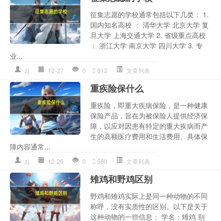
征集志愿的学校通常包括以下几类： 1.
国内知名高校 ： 清华大学 北京大学 复
旦大学 上海交通大学 2. 省级重点高校
： 浙江大学 南京大学 四川大学 3. 专
业...
zj
12-27
0
812
文章列表
重疾险保什么
重疾险，即重大疾病保险，是一种健康
保险产品，旨在为被保险人提供经济保
障，以应对因患有特定的重大疾病而产
生的高额医疗费用和生活费用。具体保
障内容通常...
zj
12-26
0
580
文章列表
雉鸡和野鸡区别
野鸡和雉鸡实际上是同一种动物的不同
称呼，没有实质性的区别。以下是关于
这种动物的一些信息： 学名：雉鸡 别