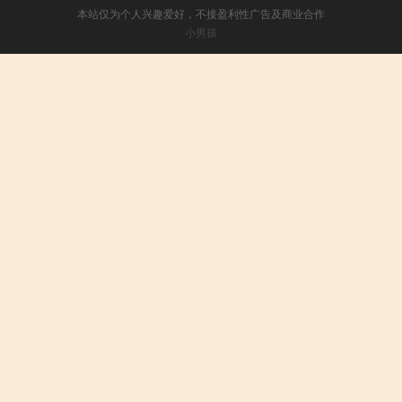
本站仅为个人兴趣爱好，不接盈利性广告及商业合作
小男孩