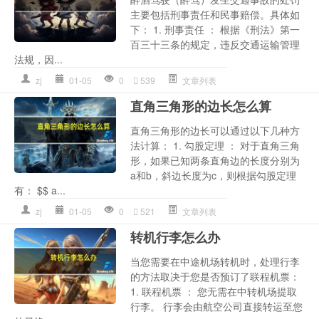
主要包括刑事责任和民事赔偿。具体如
下： 1. 刑事责任 ： 根据《刑法》第一
百三十三条的规定，违反交通运输管理
法规，因...
zj
01-05
0
539
文章列表
直角三角形的边长怎么算
直角三角形的边长可以通过以下几种方
法计算： 1. 勾股定理 ： 对于直角三角
形，如果已知两条直角边的长度分别为
a和b，斜边长度为c，则根据勾股定理
有： $$ a...
zj
01-05
0
521
文章列表
转机行李怎么办
当您需要在中途机场转机时，处理行李
的方法取决于您是否预订了联程机票：
1. 联程机票 ： 您无需在中转机场提取
行李。 行李会由航空公司直接转运至您