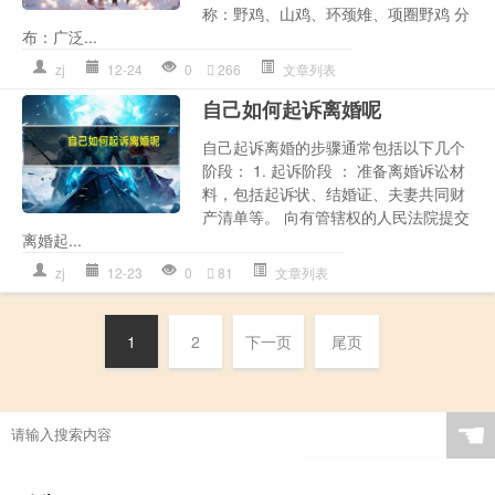
称：野鸡、山鸡、环颈雉、项圈野鸡 分
布：广泛...
zj
12-24
0
266
文章列表
自己如何起诉离婚呢
自己起诉离婚的步骤通常包括以下几个
阶段： 1. 起诉阶段 ： 准备离婚诉讼材
料，包括起诉状、结婚证、夫妻共同财
产清单等。 向有管辖权的人民法院提交
离婚起...
zj
12-23
0
81
文章列表
1
2
下一页
尾页
☚