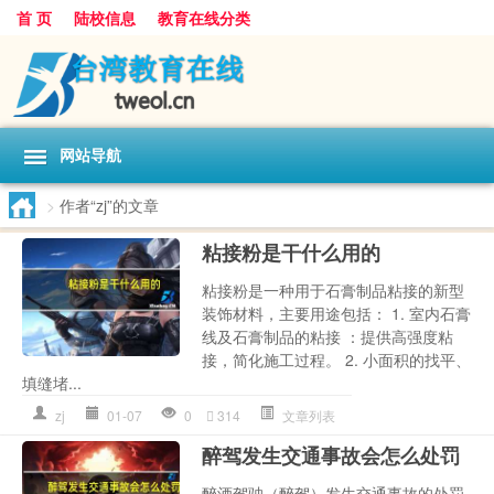
首 页
陆校信息
教育在线分类
网站导航
>
作者“zj”的文章
粘接粉是干什么用的
粘接粉是一种用于石膏制品粘接的新型
装饰材料，主要用途包括： 1. 室内石膏
线及石膏制品的粘接 ：提供高强度粘
接，简化施工过程。 2. 小面积的找平、
填缝堵...
zj
01-07
0
314
文章列表
醉驾发生交通事故会怎么处罚
醉酒驾驶（醉驾）发生交通事故的处罚