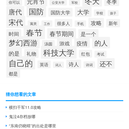
冬天
元宵节
冬季
你可以
公安大学
军校
国防
唐代
大学
国防大学
学校
孩子
宋代
攻略
很多人
新年
寓意
工作
手机
春节
春节期间
时间
是一个
梦幻西游
的人
疫情
游戏
汤圆
科技大学
的是
礼物
红包
考试
自己的
还不
诗人
英语
诗词
词人
都是
猜你想看的文章
横扫千军11.0攻略
鬼泣4存档放哪
“东南仍晓晴”的出处是哪里