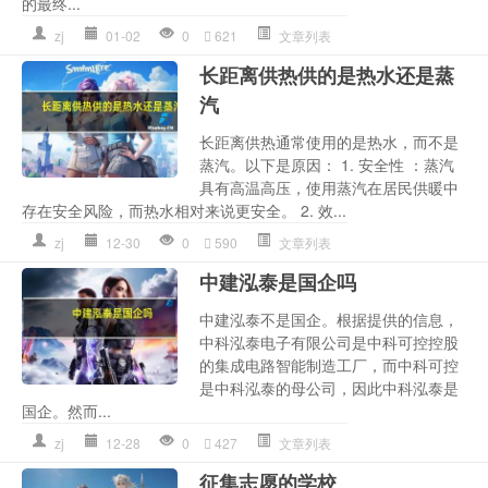
的最终...
zj
01-02
0
621
文章列表
长距离供热供的是热水还是蒸
汽
长距离供热通常使用的是热水，而不是
蒸汽。以下是原因： 1. 安全性 ：蒸汽
具有高温高压，使用蒸汽在居民供暖中
存在安全风险，而热水相对来说更安全。 2. 效...
zj
12-30
0
590
文章列表
中建泓泰是国企吗
中建泓泰不是国企。根据提供的信息，
中科泓泰电子有限公司是中科可控控股
的集成电路智能制造工厂，而中科可控
是中科泓泰的母公司，因此中科泓泰是
国企。然而...
zj
12-28
0
427
文章列表
征集志愿的学校