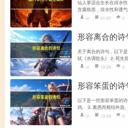
仙人掌适合生长在排水性
含腐殖质，排水性和透气性好
xr
01-07
0
形容离合的诗
关于离合的诗句，以下是
轼《水调歌头》 2. 死
xr
12-25
0
形容笨蛋的诗
以下是一些形容笨蛋的诗句
鸡。 3. 素愚而根结外急。
xr
12-24
0