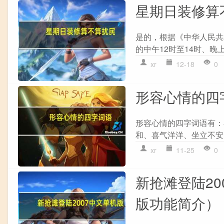
星期日装修算
是的，根据《中华人民共
的中午12时至14时、晚上
xr
12-18
0
形容心情的四
形容心情的四字词语有：
和、喜气洋洋、坐立不安
xr
11-25
0
新抢滩登陆20
版功能简介）