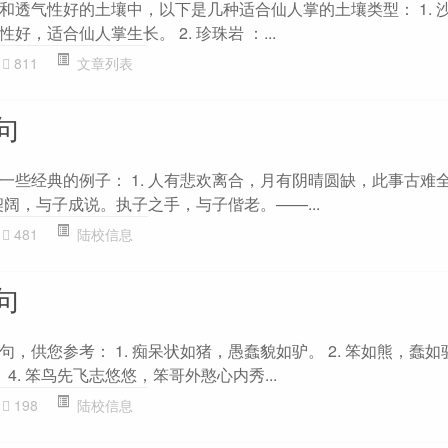
和透气性好的土壤中，以下是几种适合仙人掌的土壤类型： 1. 沙
，适合仙人掌生长。 2. 珍珠岩 ：...
811
文章列表
句
一些经典的例子： 1. 人有悲欢离合，月有阴晴圆缺，此事古难
生契阔，与子成说。执子之手，与子偕老。——...
481
陆校信息
句
，供您参考： 1. 痴呆状如猪，愚蠢貌如驴。 2. 笨如熊，蠢
 4. 笨鸟先飞志悠悠，笨哥外憨心内秀...
198
陆校信息