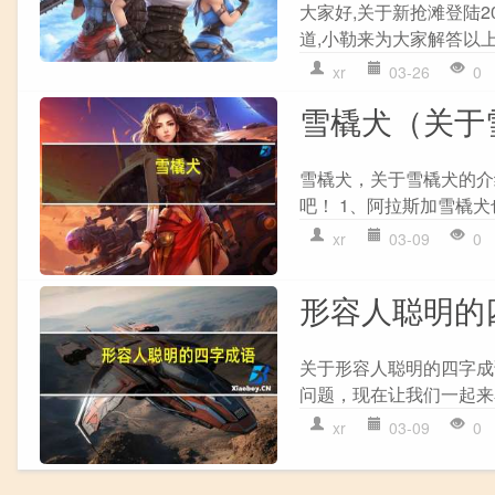
大家好,关于新抢滩登陆2
道,小勒来为大家解答以上
xr
03-26
0
雪橇犬（关于
雪橇犬，关于雪橇犬的介
吧！ 1、阿拉斯加雪橇犬
xr
03-09
0
形容人聪明的
关于形容人聪明的四字成
问题，现在让我们一起来看看
xr
03-09
0