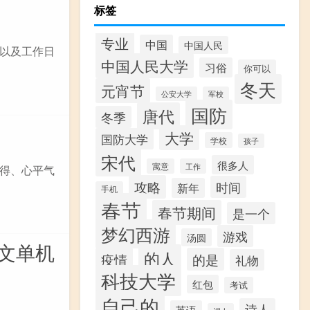
标签
专业
中国
中国人民
以及工作日
中国人民大学
习俗
你可以
冬天
元宵节
公安大学
军校
国防
唐代
冬季
大学
国防大学
学校
孩子
宋代
很多人
寓意
工作
得、心平气
攻略
时间
新年
手机
春节
春节期间
是一个
梦幻西游
游戏
汤圆
中文单机
的人
疫情
的是
礼物
科技大学
红包
考试
自己的
诗人
英语