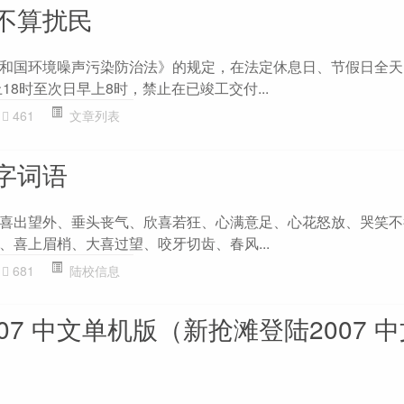
不算扰民
和国环境噪声污染防治法》的规定，在法定休息日、节假日全天
18时至次日早上8时，禁止在已竣工交付...
461
文章列表
字词语
喜出望外、垂头丧气、欣喜若狂、心满意足、心花怒放、哭笑不
、喜上眉梢、大喜过望、咬牙切齿、春风...
681
陆校信息
07 中文单机版（新抢滩登陆2007 