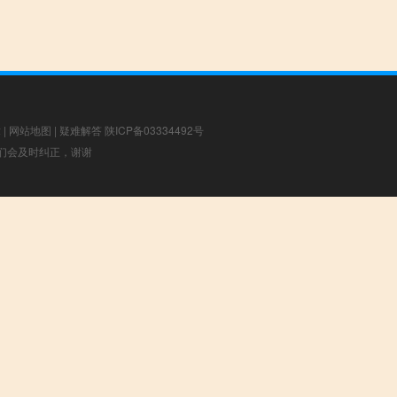
章
|
网站地图
|
疑难解答
陕ICP备03334492号
，我们会及时纠正，谢谢