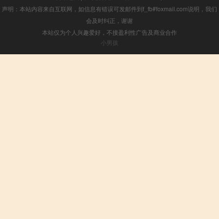
声明：本站内容来自互联网，如信息有错误可发邮件到f_fb#foxmail.com说明，我们
会及时纠正，谢谢
本站仅为个人兴趣爱好，不接盈利性广告及商业合作
小男孩