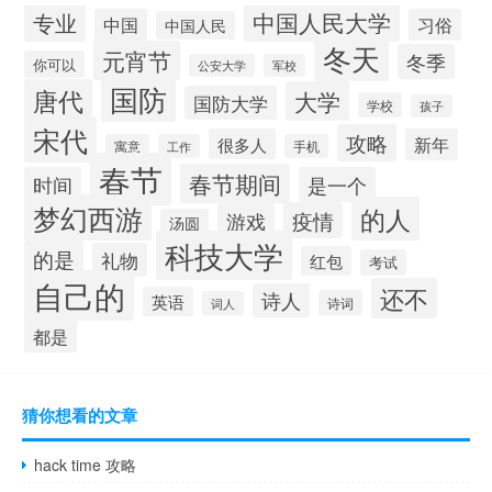
中国人民大学
专业
中国
习俗
中国人民
冬天
元宵节
冬季
你可以
公安大学
军校
国防
唐代
大学
国防大学
学校
孩子
宋代
攻略
很多人
新年
寓意
工作
手机
春节
春节期间
时间
是一个
梦幻西游
的人
疫情
游戏
汤圆
科技大学
的是
礼物
红包
考试
自己的
还不
诗人
英语
诗词
词人
都是
猜你想看的文章
hack time 攻略