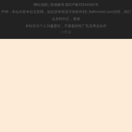
网站地图
|
疑难解答
陕ICP备03334492号
声明：本站内容来自互联网，如信息有错误可发邮件到f_fb#foxmail.com说明，我们
会及时纠正，谢谢
本站仅为个人兴趣爱好，不接盈利性广告及商业合作
小男孩