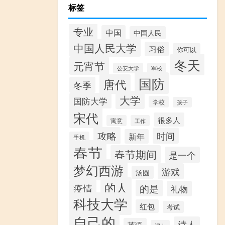
标签
专业
中国
中国人民
中国人民大学
习俗
你可以
冬天
元宵节
公安大学
军校
国防
唐代
冬季
大学
国防大学
学校
孩子
宋代
很多人
寓意
工作
攻略
时间
新年
手机
春节
春节期间
是一个
梦幻西游
游戏
汤圆
的人
疫情
的是
礼物
科技大学
红包
考试
自己的
诗人
英语