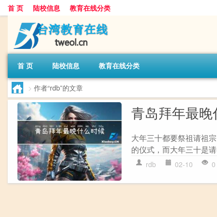
首 页
陆校信息
教育在线分类
首 页
陆校信息
教育在线分类
>
作者“rdb”的文章
青岛拜年最晚
大年三十都要祭祖请祖宗
的仪式，而大年三十是请
rdb
02-10
0