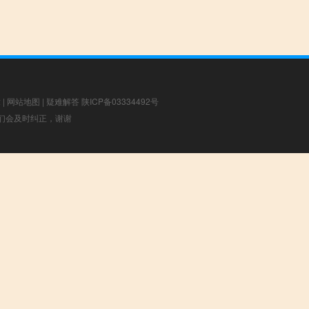
章
|
网站地图
|
疑难解答
陕ICP备03334492号
，我们会及时纠正，谢谢