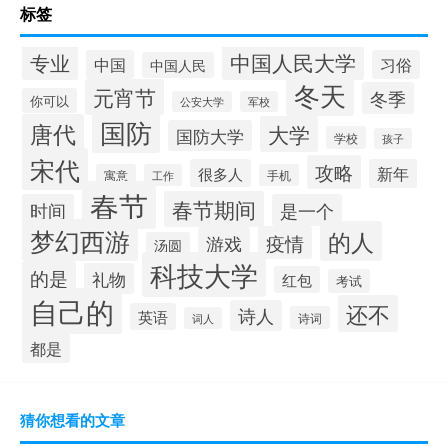
标签
中国人民大学
专业
中国
习俗
中国人民
冬天
元宵节
冬季
你可以
公安大学
军校
国防
唐代
大学
国防大学
学校
孩子
宋代
攻略
很多人
新年
寓意
工作
手机
春节
春节期间
时间
是一个
梦幻西游
的人
疫情
游戏
汤圆
科技大学
的是
礼物
红包
考试
自己的
还不
诗人
英语
诗词
词人
都是
猜你想看的文章