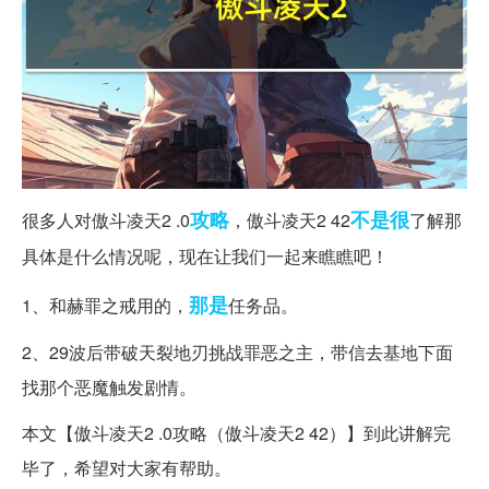
攻略
不是很
很多人对傲斗凌天2 .0
，傲斗凌天2 42
了解那
具体是什么情况呢，现在让我们一起来瞧瞧吧！
那是
1、和赫罪之戒用的，
任务品。
2、29波后带破天裂地刃挑战罪恶之主，带信去基地下面
找那个恶魔触发剧情。
本文【傲斗凌天2 .0攻略（傲斗凌天2 42）】到此讲解完
毕了，希望对大家有帮助。