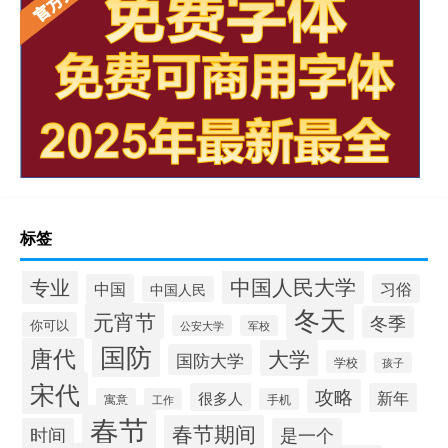
标签
中国人民大学
专业
中国
习俗
中国人民
冬天
元宵节
冬季
你可以
公安大学
军校
国防
唐代
大学
国防大学
学校
孩子
宋代
攻略
很多人
新年
寓意
工作
手机
春节
春节期间
时间
是一个