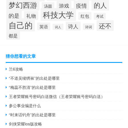
梦幻西游
的人
疫情
游戏
汤圆
科技大学
的是
礼物
红包
考试
自己的
还不
诗人
英语
诗词
词人
都是
猜你想看的文章
兰6攻略
“不道吴绫绣袜”的出处是哪里
“梅蕊不胜清”的出处是哪里
王者荣耀账号密码白送微信（王者荣耀账号密码白送）
参公事业编是什么
“时来话钓舟”的出处是哪里
剑侠荣耀ios版攻略