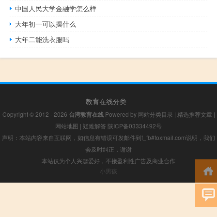
中国人民大学金融学怎么样
大年初一可以摆什么
大年二能洗衣服吗
教育在线分类
Copyright © 2012 - 2026
台湾教育在线
Powered by
网站分类目录
|
精选推荐文章
|
网站地图
|
疑难解答
陕ICP备03334492号
声明：本站内容来自互联网，如信息有错误可发邮件到f_fb#foxmail.com说明，我们
会及时纠正，谢谢
本站仅为个人兴趣爱好，不接盈利性广告及商业合作
小男孩