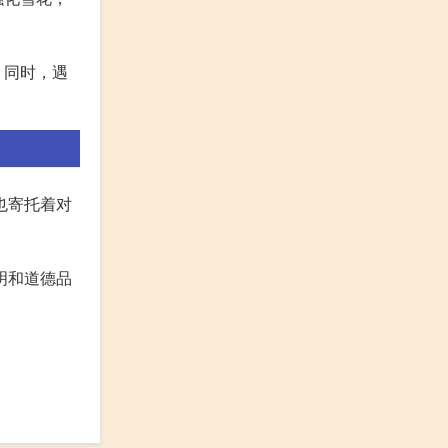
。同时，遇
也寄托着对
明和道德品