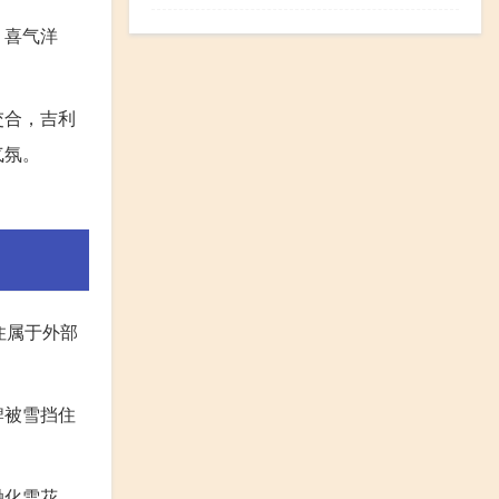
、喜气洋
交合，吉利
气氛。
住属于外部
牌被雪挡住
融化雪花，