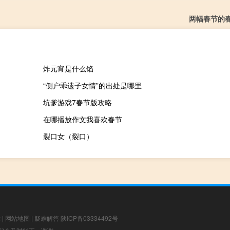
两幅春节的
炸元宵是什么馅
“侧户乖遗子女情”的出处是哪里
坑爹游戏7春节版攻略
在哪播放作文我喜欢春节
裂口女（裂口）
章
|
网站地图
|
疑难解答
陕ICP备03334492号