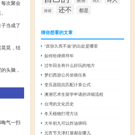
词人
。每次聚会
还不
都是
诗词
笑。
鞋子当成了
猜你想看的文章
“庶弥久而不渝”的出处是哪里
摇晃晃，结
如何给律师拜年
过年回去有什么好玩的地方
醒的头脑，
梦幻西游公共坐骑任务
变压器阻抗匹配计算公式
澳洲艺术生留学申请的详细流程
台湾的文化历史
冬天植物打理方法
和晦气一扫
大年初九可以炸油饼吗
元宵节天津灯展都在哪儿