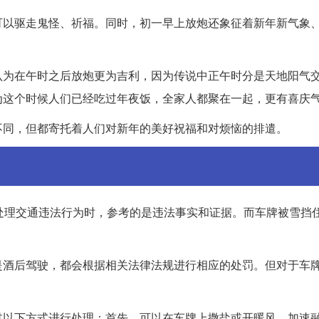
可以驱走鬼怪、祈福。同时，初一早上放炮还象征着新年新气象
认为在午时之后放炮更为吉利，因为传说中正午时分是天地阳气
为这个时候人们已经吃过年夜饭，全家人都聚在一起，更有喜庆
不同，但都寄托着人们对新年的美好祝福和对烦恼的排遣。
处理交通违法行为时，参考的是违法事实和证据。而车牌被雪挡
是酒后驾驶，都会根据相关法律法规进行相应的处罚。但对于车
。
过以下方式进行处理：首先，可以在车牌上撒盐或开暖风，加速