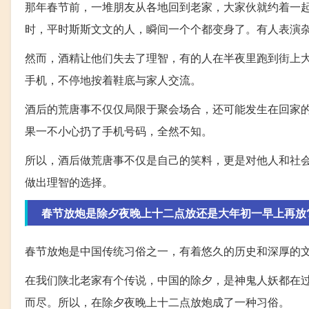
那年春节前，一堆朋友从各地回到老家，大家伙就约着一
时，平时斯斯文文的人，瞬间一个个都变身了。有人表演
然而，酒精让他们失去了理智，有的人在半夜里跑到街上
手机，不停地按着鞋底与家人交流。
酒后的荒唐事不仅仅局限于聚会场合，还可能发生在回家
果一不小心扔了手机号码，全然不知。
所以，酒后做荒唐事不仅是自己的笑料，更是对他人和社
做出理智的选择。
春节放炮是除夕夜晚上十二点放还是大年初一早上再放
春节放炮是中国传统习俗之一，有着悠久的历史和深厚的
在我们陕北老家有个传说，中国的除夕，是神鬼人妖都在
而尽。所以，在除夕夜晚上十二点放炮成了一种习俗。