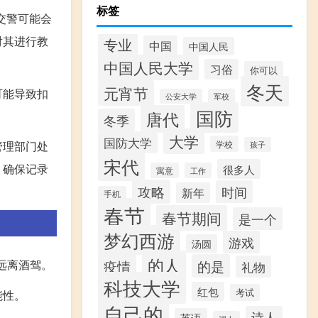
标签
交警可能会
对其进行教
专业
中国
中国人民
中国人民大学
习俗
你可以
冬天
元宵节
可能导致扣
公安大学
军校
国防
唐代
冬季
大学
国防大学
学校
管理部门处
孩子
宋代
，确保记录
很多人
寓意
工作
攻略
时间
新年
手机
春节
春节期间
是一个
梦幻西游
游戏
汤圆
的人
疫情
的是
远离酒驾。
礼物
科技大学
红包
考试
能性。
自己的
诗人
英语