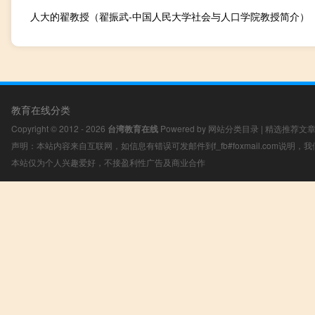
人大的翟教授（翟振武-中国人民大学社会与人口学院教授简介）
教育在线分类
Copyright © 2012 - 2026
台湾教育在线
Powered by
网站分类目录
|
精选推荐文
声明：本站内容来自互联网，如信息有错误可发邮件到f_fb#foxmail.com说明
本站仅为个人兴趣爱好，不接盈利性广告及商业合作