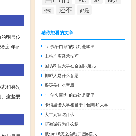
词人
还不
都是
诗词
猜你想看的文章
内的明显位
“五鹗争自致”的出处是哪里
庆祝新年的
土特产店经营技巧
国防科技大学在全国排第几
挪威人是什么意思
提级是什么意思
标志和类别
“一笑失百忧”的出处是哪里
期。这些要
卡梅里诺大学相当于中国哪所大学
大年元宵吃什么
新海诚行为什么梗
戴尔g15怎么自动开启g模式