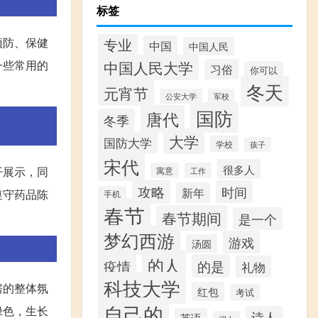
标签
专业
预防、保健
中国
中国人民
中国人民大学
一些常用的
习俗
你可以
冬天
元宵节
公安大学
军校
国防
唐代
冬季
大学
国防大学
学校
孩子
宋代
很多人
开展示，同
寓意
工作
攻略
时间
新年
遵守药品陈
手机
春节
春节期间
是一个
梦幻西游
游戏
汤圆
的人
疫情
的是
礼物
科技大学
房的整体氛
红包
考试
自己的
绿色，生长
诗人
英语