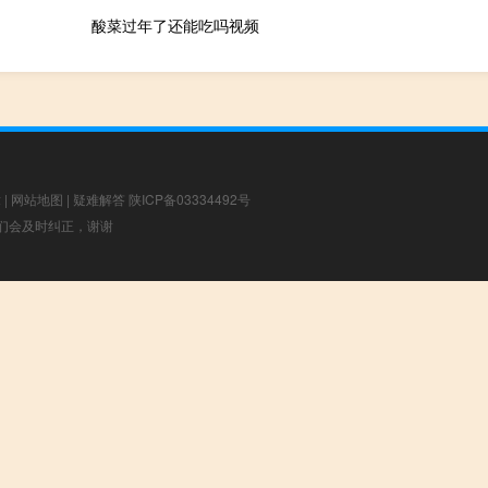
酸菜过年了还能吃吗视频
章
|
网站地图
|
疑难解答
陕ICP备03334492号
，我们会及时纠正，谢谢