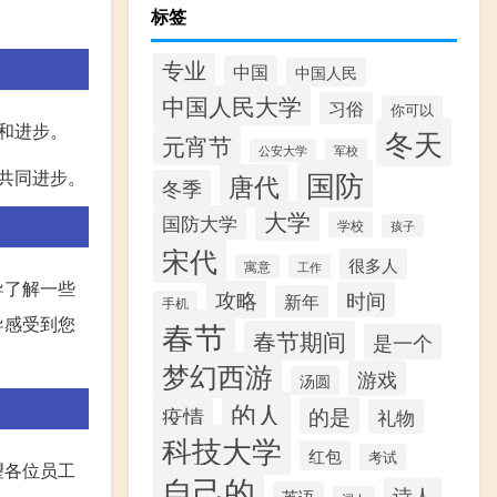
标签
专业
中国
中国人民
中国人民大学
习俗
你可以
和进步。
冬天
元宵节
公安大学
军校
国防
共同进步。
唐代
冬季
大学
国防大学
学校
孩子
宋代
很多人
寓意
工作
导了解一些
攻略
时间
新年
手机
导感受到您
春节
春节期间
是一个
梦幻西游
游戏
汤圆
的人
疫情
的是
礼物
科技大学
红包
考试
望各位员工
自己的
诗人
英语