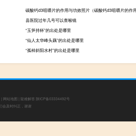
碳酸钙d3咀嚼片的作用与功效照片（碳酸钙d3咀嚼片的作
县医院过年几号可以查喉镜
“玉笋持杯”的出处是哪里
“仙人太华峰头藕”的出处是哪里
“孤棹斜阳水村”的出处是哪里
章
|
网站地图
|
疑难解答
陕ICP备03334492号
，我们会及时纠正，谢谢