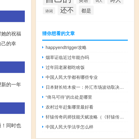
词人
还不
都是
诗词
猜你想看的文章
对她的祝福
自己的幸
happyendtrigger攻略
烟草证临近过年能办吗
过年回老家都吃啥饭
中国人民大学都有哪些专业
望新的一年
日本财长铃木俊一：外汇市场波动取决于多种因素包括收益率等汇率稳定波动、反映基本面很重要不就当前汇率水平置评
“倚马可待”的出处是哪里
农村过年赶集哪里最好看
轩辕传奇药师技能天赋攻略（《轩辕传奇》药师职业PVP的优劣势详细心得）
通！同时也
中国人民大学法学怎么样