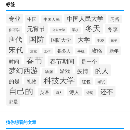
标签
中国人民大学
专业
中国
习俗
中国人民
冬天
元宵节
冬季
你可以
公安大学
军校
国防
唐代
大学
国防大学
学校
孩子
宋代
攻略
很多人
新年
寓意
工作
手机
春节
春节期间
时间
是一个
梦幻西游
的人
疫情
游戏
汤圆
科技大学
的是
礼物
红包
考试
自己的
还不
诗人
英语
诗词
词人
都是
猜你想看的文章