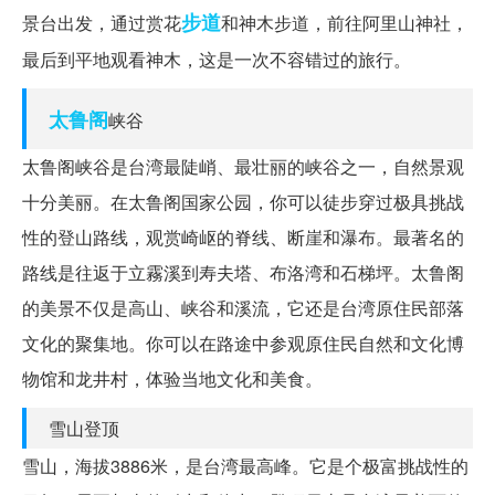
步道
景台出发，通过赏花
和神木步道，前往阿里山神社，
最后到平地观看神木，这是一次不容错过的旅行。
太鲁阁
峡谷
太鲁阁峡谷是台湾最陡峭、最壮丽的峡谷之一，自然景观
十分美丽。在太鲁阁国家公园，你可以徒步穿过极具挑战
性的登山路线，观赏崎岖的脊线、断崖和瀑布。最著名的
路线是往返于立霧溪到寿夫塔、布洛湾和石梯坪。太鲁阁
的美景不仅是高山、峡谷和溪流，它还是台湾原住民部落
文化的聚集地。你可以在路途中参观原住民自然和文化博
物馆和龙井村，体验当地文化和美食。
雪山登顶
雪山，海拔3886米，是台湾最高峰。它是个极富挑战性的