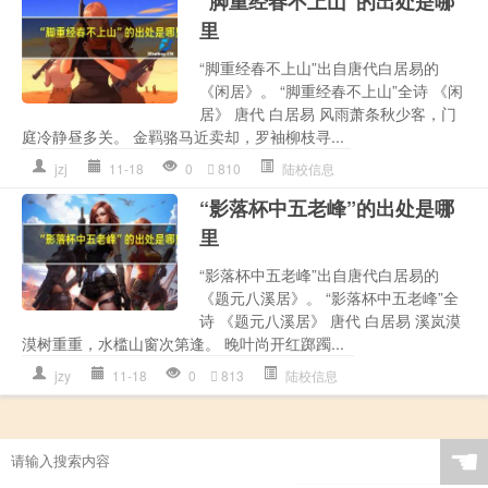
“脚重经春不上山”的出处是哪
里
“脚重经春不上山”出自唐代白居易的
《闲居》。 “脚重经春不上山”全诗 《闲
居》 唐代 白居易 风雨萧条秋少客，门
庭冷静昼多关。 金羁骆马近卖却，罗袖柳枝寻...
jzj
11-18
0
810
陆校信息
“影落杯中五老峰”的出处是哪
里
“影落杯中五老峰”出自唐代白居易的
《题元八溪居》。 “影落杯中五老峰”全
诗 《题元八溪居》 唐代 白居易 溪岚漠
漠树重重，水槛山窗次第逢。 晚叶尚开红踯躅...
jzy
11-18
0
813
陆校信息
☚