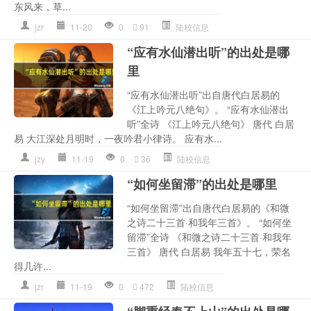
东风来，草...
jzr
11-20
0
91
陆校信息
“应有水仙潜出听”的出处是哪
里
“应有水仙潜出听”出自唐代白居易的
《江上吟元八绝句》。 “应有水仙潜出
听”全诗 《江上吟元八绝句》 唐代 白居
易 大江深处月明时，一夜吟君小律诗。 应有水...
jzy
11-19
0
36
陆校信息
“如何坐留滞”的出处是哪里
“如何坐留滞”出自唐代白居易的《和微
之诗二十三首·和我年三首》。 “如何坐
留滞”全诗 《和微之诗二十三首·和我年
三首》 唐代 白居易 我年五十七，荣名
得几许...
jzr
11-19
0
472
陆校信息