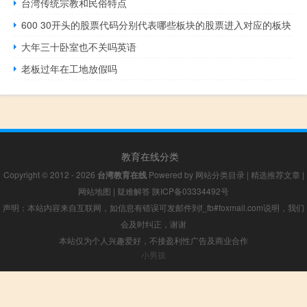
台湾传统宗教和民俗特点
600 30开头的股票代码分别代表哪些板块的股票进入对应的板块
大年三十卧室也不关吗英语
老板过年在工地放假吗
教育在线分类
Copyright © 2012 - 2026
台湾教育在线
Powered by
网站分类目录
|
精选推荐文章
|
网站地图
|
疑难解答
陕ICP备03334492号
声明：本站内容来自互联网，如信息有错误可发邮件到f_fb#foxmail.com说明，我们
会及时纠正，谢谢
本站仅为个人兴趣爱好，不接盈利性广告及商业合作
小男孩