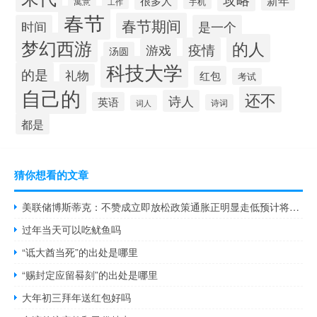
新年
寓意
工作
手机
春节
春节期间
时间
是一个
梦幻西游
的人
疫情
游戏
汤圆
科技大学
的是
礼物
红包
考试
自己的
还不
诗人
英语
诗词
词人
都是
猜你想看的文章
美联储博斯蒂克：不赞成立即放松政策通胀正明显走低预计将继续缓慢下降
过年当天可以吃鱿鱼吗
“诋大酋当死”的出处是哪里
“赐封定应留晷刻”的出处是哪里
大年初三拜年送红包好吗