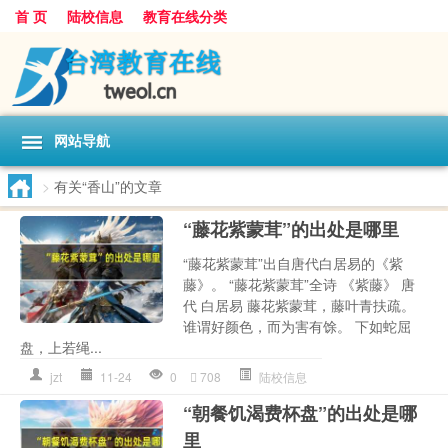
首 页
陆校信息
教育在线分类
网站导航
>
有关“香山”的文章
“藤花紫蒙茸”的出处是哪里
“藤花紫蒙茸”出自唐代白居易的《紫
藤》。 “藤花紫蒙茸”全诗 《紫藤》 唐
代 白居易 藤花紫蒙茸，藤叶青扶疏。
谁谓好颜色，而为害有馀。 下如蛇屈
盘，上若绳...
jzt
11-24
0
708
陆校信息
“朝餐饥渴费杯盘”的出处是哪
里