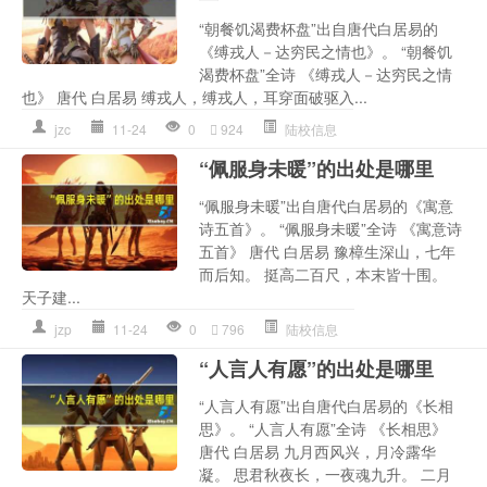
“朝餐饥渴费杯盘”出自唐代白居易的
《缚戎人－达穷民之情也》。 “朝餐饥
渴费杯盘”全诗 《缚戎人－达穷民之情
也》 唐代 白居易 缚戎人，缚戎人，耳穿面破驱入...
jzc
11-24
0
924
陆校信息
“佩服身未暖”的出处是哪里
“佩服身未暖”出自唐代白居易的《寓意
诗五首》。 “佩服身未暖”全诗 《寓意诗
五首》 唐代 白居易 豫樟生深山，七年
而后知。 挺高二百尺，本末皆十围。
天子建...
jzp
11-24
0
796
陆校信息
“人言人有愿”的出处是哪里
“人言人有愿”出自唐代白居易的《长相
思》。 “人言人有愿”全诗 《长相思》
唐代 白居易 九月西风兴，月冷露华
凝。 思君秋夜长，一夜魂九升。 二月