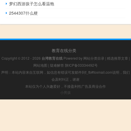
梦幻西游孩子怎么看温饱
2544307什么梗
教育在线分类
Copyright © 2012 - 2026
台湾教育在线
Powered by
网站分类目录
|
精选推荐文章
|
网站地图
|
疑难解答
陕ICP备03334492号
声明：本站内容来自互联网，如信息有错误可发邮件到f_fb#foxmail.com说明，我们
会及时纠正，谢谢
本站仅为个人兴趣爱好，不接盈利性广告及商业合作
小男孩