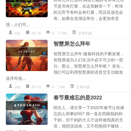
节是否有灯展，在这里解答一下：蚌埠
的元宵节有时会有灯展，而且应该也会
有。如果在龙湖边举办，会更加有意
境，人们可...
bby
02-16
0
794
文章列表
智慧屏怎么拜年
智慧屏怎么拜年 随着科技的不断发展，
智慧屏成为人们生活中必不可少的一部
分。那么，智慧屏怎么拜年呢？ 首先，
我们可以利用智慧屏的语音交互功能发
送拜年祝...
zhp
02-13
0
94
文章列表
春节最难忘的是2022
陌生人，请分享一下2022年春节让你难
忘的人和事好吗? 我一直在照顾我妈和
干妈，但干妈的大儿子这样做我真的无
语，很想说说他，又不想闹得不愉快，