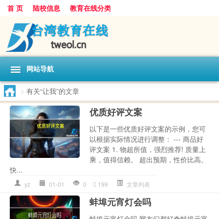
首 页
陆校信息
教育在线分类
网站导航
>
有关“让我”的文章
优质好评文案
以下是一些优质好评文案的示例，您可
以根据实际情况进行调整： --- 商品好
评文案 1. 物超所值，强烈推荐! 质量上
乘，值得信赖。 超出预期，性价比高。
快...
yz
01-01
0
199
文章列表
蚌埠元宵灯会吗
蚌埠元宵灯会吗 网友们都好奇蚌埠元宵