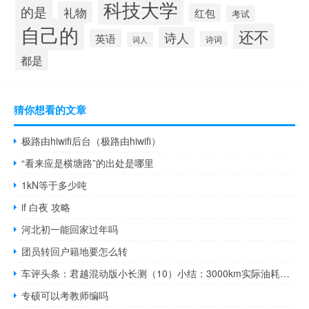
科技大学
的是
礼物
红包
考试
自己的
还不
诗人
英语
诗词
词人
都是
猜你想看的文章
极路由hiwifi后台（极路由hiwifi）
“看来应是横塘路”的出处是哪里
1kN等于多少吨
if 白夜 攻略
河北初一能回家过年吗
团员转回户籍地要怎么转
车评头条：君越混动版小长测（10）小结：3000km实际油耗汇总
专硕可以考教师编吗