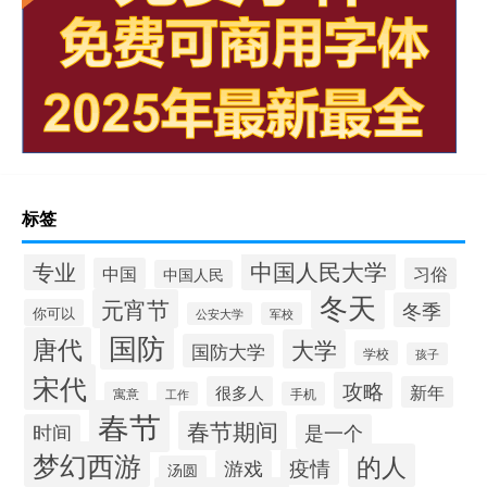
标签
中国人民大学
专业
中国
习俗
中国人民
冬天
元宵节
冬季
你可以
公安大学
军校
国防
唐代
大学
国防大学
学校
孩子
宋代
攻略
很多人
新年
寓意
工作
手机
春节
春节期间
时间
是一个
梦幻西游
的人
疫情
游戏
汤圆