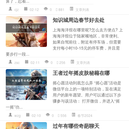
算了，忍着...
cjz
02-12
0
881
文章列表
知识城周边春节好去处
上海海洋馆在哪里呢?怎么去方便点? 上
海海洋馆位于陆家嘴地区，非常便利。
如果自驾前往，附近有停车场，但需要
支付每小时10-15元的停车费，并且需
要步行一段...
zsc
02-11
0
256
文章列表
王者过年摇皮肤秘籍在哪
摇心愿活动到底怎么弄 “摇心愿”活动是
微信平台上的一项特别活动，旨在满足
用户的新年愿望。用户可以通过以下步
骤参与该活动： 打开微信，并进入“摇
一摇”功...
wzg
02-10
0
556
春节2024
过年有哪些奇葩聊天