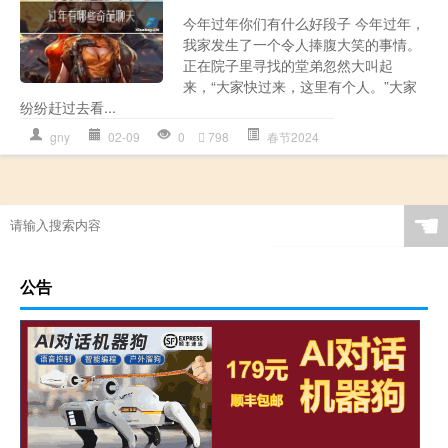
今年过年你们有什么好段子 今年过年，
我家发生了一个令人捧腹大笑的事情。
正在院子里寻找的堂弟忽然大叫起
来，“大家快过来，这里有个人。”大家
纷纷赶过去看...
gny
02-09
0
798
春节2024
☚
公告