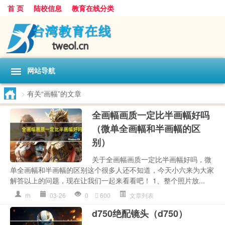
首 页
陆校信息
教育在线分类
网站导航
>
有关“画幅”的文章
全画幅画质一定比半画幅好吗
（微单全画幅和半画幅的区
别）
关于全画幅画质一定比半画幅好吗，微
单全画幅和半画幅的区别这个很多人还不知道，今天小六来为大家
解答以上的问题，现在让我们一起来看看吧！ 1、整个照片放...
rh
03-26
0
600
文章列表
d750绝配镜头（d750）