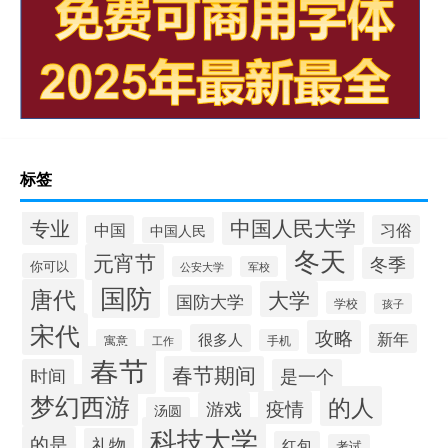
标签
中国人民大学
专业
中国
习俗
中国人民
冬天
元宵节
冬季
你可以
公安大学
军校
国防
唐代
大学
国防大学
学校
孩子
宋代
攻略
很多人
新年
寓意
工作
手机
春节
春节期间
时间
是一个
梦幻西游
的人
疫情
游戏
汤圆
科技大学
的是
礼物
红包
考试