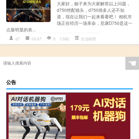
大家好，杨子来为大家解答以上问题，
d750绝配镜头，d750很多人还不知
道，现在让我们一起来看看吧！ 相机市
场正在经历一场革命，尼康D750是这一
点最明显的表...
d7
03-07
0
582
生活助理
☚
公告