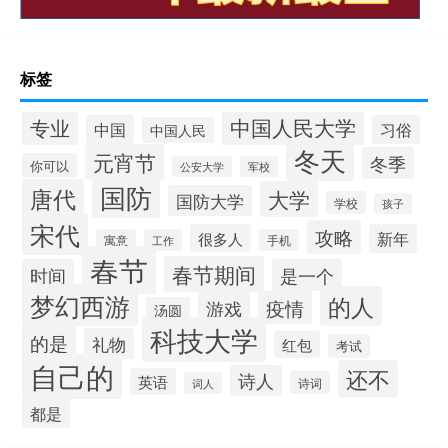
标签
中国人民大学
专业
中国
习俗
中国人民
冬天
元宵节
冬季
你可以
公安大学
军校
国防
唐代
大学
国防大学
学校
孩子
宋代
攻略
很多人
新年
寓意
工作
手机
春节
春节期间
时间
是一个
梦幻西游
的人
疫情
游戏
汤圆
科技大学
的是
礼物
红包
考试
自己的
还不
诗人
英语
诗词
词人
都是