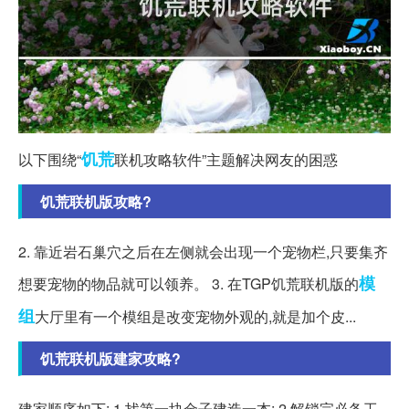
饥荒
以下围绕“
联机攻略软件”主题解决网友的困惑
饥荒联机版攻略?
2. 靠近岩石巢穴之后在左侧就会出现一个宠物栏,只要集齐
模
想要宠物的物品就可以领养。 3. 在TGP饥荒联机版的
组
大厅里有一个模组是改变宠物外观的,就是加个皮...
饥荒联机版建家攻略?
建家顺序如下: 1.找第一块金子建造一本; 2.解锁完必备工