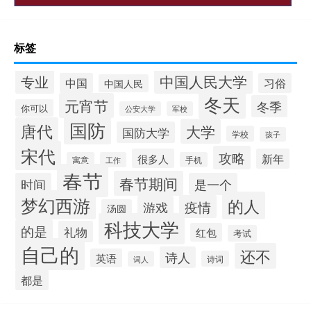
标签
中国人民大学
专业
中国
习俗
中国人民
冬天
元宵节
冬季
你可以
公安大学
军校
国防
唐代
大学
国防大学
学校
孩子
宋代
攻略
很多人
新年
寓意
工作
手机
春节
春节期间
时间
是一个
梦幻西游
的人
疫情
游戏
汤圆
科技大学
的是
礼物
红包
考试
自己的
还不
诗人
英语
诗词
词人
都是