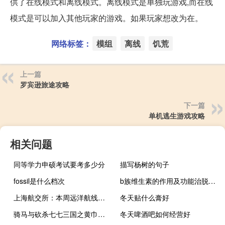
供了在线模式和离线模式。离线模式是单独玩游戏,而在线
模式是可以加入其他玩家的游戏。如果玩家想改为在。
网络标签：
模组
离线
饥荒
上一篇
罗宾逊旅途攻略
下一篇
单机逃生游戏攻略
相关问题
同等学力申硕考试要考多少分
描写杨树的句子
fossil是什么档次
b族维生素的作用及功能治脱发（b族维生素的作用及功能）
上海航交所：本周远洋航线运价总体稳中有升 市场供需稳中向好
冬天贴什么膏好
骑马与砍杀七七三国之黄巾之乱2主线任务（骑马与砍杀七七三国之黄巾之乱2）
冬天啤酒吧如何经营好