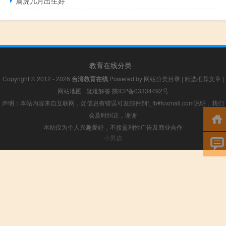
属虎几月出生好
教育在线分类
Copyright © 2012 - 2026
台湾教育在线
Powered by
网站分类目录
|
精选推荐文章
|
网站地图
|
疑难解答
陕ICP备03334492号
声明：本站内容来自互联网，如信息有错误可发邮件到f_fb#foxmail.com说明，我们
会及时纠正，谢谢
本站仅为个人兴趣爱好，不接盈利性广告及商业合作
小男孩