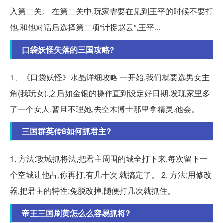
入第二关。 在第二关中,玩家需要在见到王平的时候不要打
他,和他对话后选择第二项“计捉赵云”,王平...
口袋妖怪失落的三国攻略?
1、《口袋妖怪》水晶详细攻略 一开始,我们就要选男女主
角(我玩女).之后如金银的操作直到设定好日期.发现家里多
了一个女人.暂且不理她,去空木博士那里拿精灵.他会。
三国群英传8如何抓君主?
1. 方法:攻城抓将法,把君主周围的城全打下来,每次留下一
个空城让他占,你再打,有几十次 就搞定了。 2. 方法:用修改
器,把君主的特性:兔脱改掉,随便打几次就抓住。
帝王三国刷黄怎么么容易抓将?