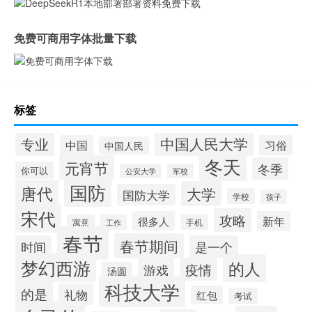
免费可商用字体批量下载
标签
中国人民大学
专业
中国
习俗
中国人民
冬天
元宵节
冬季
你可以
公安大学
军校
国防
唐代
大学
国防大学
学校
孩子
宋代
攻略
很多人
新年
寓意
工作
手机
春节
春节期间
时间
是一个
梦幻西游
的人
疫情
游戏
汤圆
科技大学
的是
礼物
红包
考试