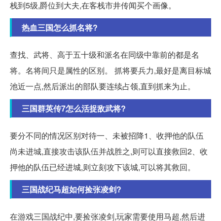
栈到5级,爵位到大夫,在客栈市井传闻买个画像。
热血三国怎么抓名将?
查找、武将、高于五十级和派名在同级中靠前的都是名
将。名将间只是属性的区别。 抓将要兵力,最好是离目标城
池近一点,然后派出的部队要连续占领,直到抓来为止。
三国群英传7怎么活捉敌武将?
要分不同的情况区别对待一、未被招降1、收押他的队伍
尚未进城,直接攻击该队伍并战胜之,则可以直接救回2、收
押他的队伍已经进城,则立刻攻下该城,可以将其救回。
三国战纪马超如何捡张凌剑?
在游戏三国战纪中,要捡张凌剑,玩家需要使用马超,然后进