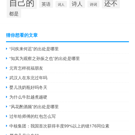
自己的
还不
诗人
英语
诗词
词人
都是
猜你想看的文章
“问疾来何迟”的出处是哪里
“知其为观察之孙振之也”的出处是哪里
元宵怎样祝福朋友
武汉人在东北过年吗
婴儿洗奶瓶好吗冬天
为什么牛肚越煮越硬
“风花酌酒频”的出处是哪里
过年给师傅的红包怎么写
中核集团：我国首次获得丰度99%以上的镱176同位素