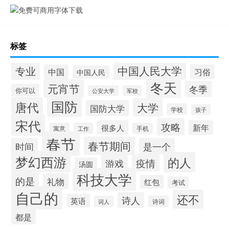
标签
中国人民大学
专业
中国
习俗
中国人民
冬天
元宵节
冬季
你可以
公安大学
军校
国防
唐代
大学
国防大学
学校
孩子
宋代
攻略
很多人
新年
寓意
工作
手机
春节
春节期间
时间
是一个
梦幻西游
的人
疫情
游戏
汤圆
科技大学
的是
礼物
红包
考试
自己的
还不
诗人
英语
诗词
词人
都是