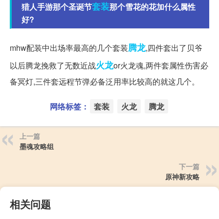
套装
猎人手游那个圣诞节
那个雪花的花加什么属性
好?
腾龙
mhw配装中出场率最高的几个套装
,四件套出了贝爷
火龙
以后腾龙挽救了无数近战
or火龙魂,两件套属性伤害必
备冥灯,三件套远程节弹必备泛用率比较高的就这几个。
网络标签：
套装
火龙
腾龙
上一篇
墨魂攻略组
下一篇
原神新攻略
相关问题