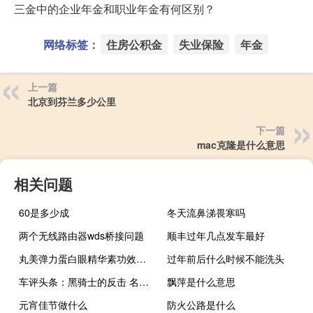
三金中的企业年金和职业年金有何区别？
网络标签：
住房公积金
失业保险
年金
上一篇
北京到芬兰多少公里
下一篇
mac克隆是什么意思
相关问题
60是多少成
冬天流鼻涕畏寒吗
两个无线路由器wds桥接问题
顺丰过年几点发车最好
丸美弹力蛋白眼精华素功效（丸美弹力蛋白眼精华）
过年前后什么时候不能洗头
车评头条：黑骑士的反击 名爵6 TROPHY版静态体验
飘萍是什么意思
元宵佳节做什么
防火公路是什么