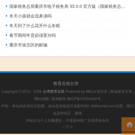
国家税务总局重庆市电子税务局 V2.0.0 官方版（国家税务总局重庆市电子税务局 V2.0.0 官方版功能简介）
冬天小孩就会流鼻涕吗
冬天到了什么花开什么冬眠
春节期间年货必须置办吗
重庆市渝北区的邮编
教育在线分类
Copyright © 2012 - 2026
台湾教育在线
Powered by
网站分类目录
|
精选推荐文章
|
网站地图
|
疑难解答
陕ICP备03334492号
声明：本站内容来自互联网，如信息有错误可发邮件到f_fb#foxmail.com说明，我们
会及时纠正，谢谢
本站仅为个人兴趣爱好，不接盈利性广告及商业合作
小男孩