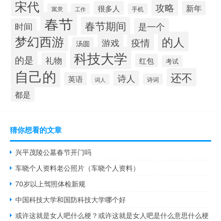
宋代
攻略
很多人
新年
寓意
工作
手机
春节
春节期间
时间
是一个
梦幻西游
的人
疫情
游戏
汤圆
科技大学
的是
礼物
红包
考试
自己的
还不
诗人
英语
诗词
词人
都是
猜你想看的文章
兴平茂陵公墓春节开门吗
车晓个人资料老公照片（车晓个人资料）
70岁以上驾照体检新规
中国科技大学和国防科技大学哪个好
或许这就是女人吧什么梗？或许这就是女人吧是什么意思什么梗