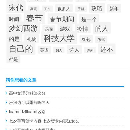
宋代
攻略
很多人
新年
寓意
工作
手机
春节
春节期间
时间
是一个
梦幻西游
的人
疫情
游戏
汤圆
科技大学
的是
礼物
红包
考试
自己的
还不
诗人
英语
诗词
词人
都是
猜你想看的文章
高中文理分科怎么分
汾河边可以露营吗冬天
learned和learnt区别
七夕手写贺卡内容 七夕贺卡内容送女友
小提琴家排名（小提琴家）