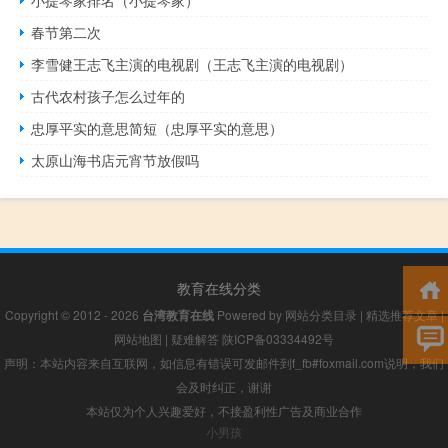
春节第二次
李雪健王志飞主演的电视剧（王志飞主演的电视剧）
古代农村孩子怎么过年的
忠厚平实的意思简短（忠厚平实的意思）
太原山海书店元宵节放假吗
教育在线分类
Copyright © 2012 - 2026
台湾教育在线
Powered by
网站分类目录
|
精选推荐文章
|
网站地图
|
疑难解答
陕ICP备03334492号
声明：本站内容来自互联网，如信息有错误可发邮件到f_fb#foxmail.com说明，我们
会及时纠正，谢谢
本站仅为个人兴趣爱好，不接盈利性广告及商业合作
小男孩