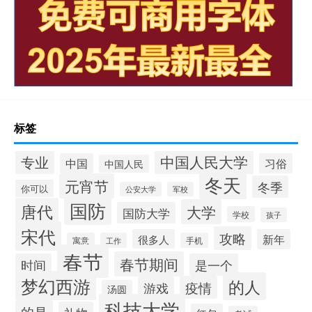
标签
中国人民大学
专业
中国
习俗
中国人民
冬天
元宵节
冬季
你可以
公安大学
军校
国防
唐代
大学
国防大学
学校
孩子
宋代
攻略
很多人
新年
寓意
工作
手机
春节
春节期间
时间
是一个
梦幻西游
的人
疫情
游戏
汤圆
科技大学
的是