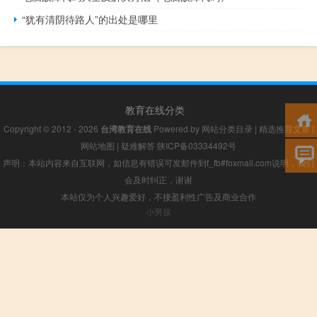
“犹有清阴待路人”的出处是哪里
教育在线分类
Copyright © 2012 - 2026
台湾教育在线
Powered by
网站分类目录
|
精选推荐文章
|
网站地图
|
疑难解答
陕ICP备03334492号
声明：本站内容来自互联网，如信息有错误可发邮件到f_fb#foxmail.com说明，我们
会及时纠正，谢谢
本站仅为个人兴趣爱好，不接盈利性广告及商业合作
小男孩