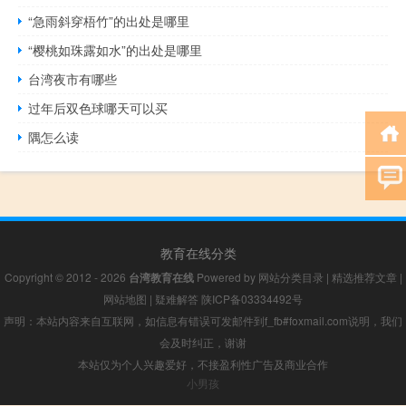
“急雨斜穿梧竹”的出处是哪里
“樱桃如珠露如水”的出处是哪里
台湾夜市有哪些
过年后双色球哪天可以买
隅怎么读
教育在线分类
Copyright © 2012 - 2026
台湾教育在线
Powered by
网站分类目录
|
精选推荐文章
|
网站地图
|
疑难解答
陕ICP备03334492号
声明：本站内容来自互联网，如信息有错误可发邮件到f_fb#foxmail.com说明，我们
会及时纠正，谢谢
本站仅为个人兴趣爱好，不接盈利性广告及商业合作
小男孩