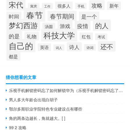
宋代
攻略
很多人
新年
寓意
工作
手机
春节
春节期间
时间
是一个
梦幻西游
的人
疫情
游戏
汤圆
科技大学
的是
礼物
红包
考试
自己的
还不
诗人
英语
诗词
词人
都是
猜你想看的文章
乐视手机解锁密码忘了如何解锁华为（乐视手机解锁密码忘了如何解锁）
男人多大年龄会出现白胡子
鄂尔多斯职业学院特色专业建设点有哪些
角的两条边越长，角就越大。[ ]
99 2 攻略