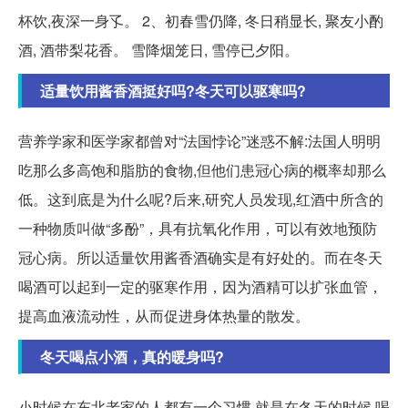
杯饮,夜深一身孓。 2、初春雪仍降, 冬日稍显长, 聚友小酌
酒, 酒带梨花香。 雪降烟笼日, 雪停已夕阳。
适量饮用酱香酒挺好吗?冬天可以驱寒吗?
营养学家和医学家都曾对“法国悖论”迷惑不解:法国人明明
吃那么多高饱和脂肪的食物,但他们患冠心病的概率却那么
低。这到底是为什么呢?后来,研究人员发现,红酒中所含的
一种物质叫做“多酚”，具有抗氧化作用，可以有效地预防
冠心病。所以适量饮用酱香酒确实是有好处的。而在冬天
喝酒可以起到一定的驱寒作用，因为酒精可以扩张血管，
提高血液流动性，从而促进身体热量的散发。
冬天喝点小酒，真的暖身吗?
小时候在东北老家的人都有一个习惯,就是在冬天的时候,喝