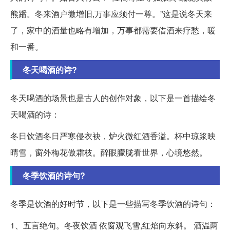
熊蹯。冬来酒户微增旧,万事应须付一尊。”这是说冬天来
了，家中的酒量也略有增加，万事都需要借酒来疗愁，暖
和一番。
冬天喝酒的诗?
冬天喝酒的场景也是古人的创作对象，以下是一首描绘冬
天喝酒的诗：
冬日饮酒冬日严寒侵衣袂，炉火微红酒香溢。杯中琼浆映
晴雪，窗外梅花傲霜枝。醉眼朦胧看世界，心境悠然。
冬季饮酒的诗句?
冬季是饮酒的好时节，以下是一些描写冬季饮酒的诗句：
1、五言绝句。冬夜饮酒 依窗观飞雪,红焰向东斜。 酒温两