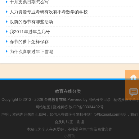
十月支票日期怎么写
人力资源专业考研有没有不考数学的学校
以前的春节有哪些活动
我2011年过年是几号
春节的萝卜怎样保存
为什么喜欢过年下雪呢
教育在线分类
Copyright © 2012 - 2026
台湾教育在线
Powered by
网站分类目录
|
精选推荐文章
|
网站地图
|
疑难解答
陕ICP备03334492号
声明：本站内容来自互联网，如信息有错误可发邮件到f_fb#foxmail.com说明，我们
会及时纠正，谢谢
本站仅为个人兴趣爱好，不接盈利性广告及商业合作
小男孩