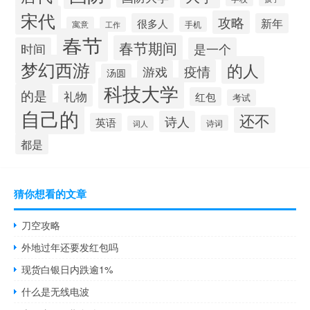
宋代
攻略
很多人
新年
寓意
工作
手机
春节
春节期间
时间
是一个
梦幻西游
的人
疫情
游戏
汤圆
科技大学
的是
礼物
红包
考试
自己的
还不
诗人
英语
诗词
词人
都是
猜你想看的文章
刀空攻略
外地过年还要发红包吗
现货白银日内跌逾1%
什么是无线电波