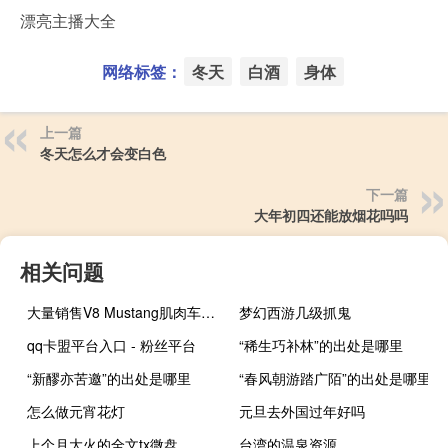
漂亮主播大全
网络标签：
冬天
白酒
身体
上一篇
冬天怎么才会变白色
下一篇
大年初四还能放烟花吗吗
相关问题
大量销售V8 Mustang肌肉车的公司表示 很多新车购买者后悔没有选择更节能的车型
梦幻西游几级抓鬼
qq卡盟平台入口 - 粉丝平台
“稀生巧补林”的出处是哪里
“新醪亦苦邀”的出处是哪里
“春风朝游踏广陌”的出处是哪里
怎么做元宵花灯
元旦去外国过年好吗
上个月大火的全文tx微盘
台湾的温泉资源