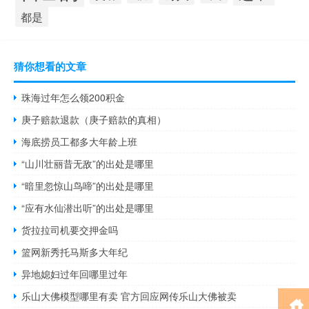
都是
猜你想看的文章
珠海过年怎么领200积金
庚子赔款退款（庚子赔款的真相）
海底捞员工都多大年龄上班
“山川壮丽昔无敌”的出处是哪里
“暗里忽惊山鸟啼”的出处是哪里
“应有水仙潜出听”的出处是哪里
货拉拉司机要交押金吗
篮网新秀托马斯多大年纪
异地媳妇过年回哪里过年
乐山大佛模型哪里有卖 官方回应网传乐山大佛被卖