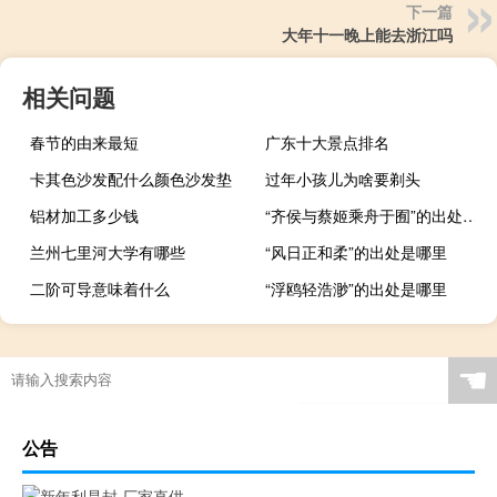
下一篇
大年十一晚上能去浙江吗
相关问题
春节的由来最短
广东十大景点排名
卡其色沙发配什么颜色沙发垫
过年小孩儿为啥要剃头
铝材加工多少钱
“齐侯与蔡姬乘舟于囿”的出处是哪里
兰州七里河大学有哪些
“风日正和柔”的出处是哪里
二阶可导意味着什么
“浮鸥轻浩渺”的出处是哪里
☚
公告