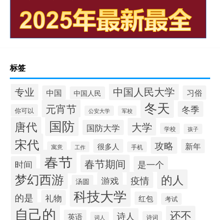
标签
中国人民大学
专业
中国
习俗
中国人民
冬天
元宵节
冬季
你可以
公安大学
军校
国防
唐代
大学
国防大学
学校
孩子
宋代
攻略
很多人
新年
寓意
工作
手机
春节
春节期间
时间
是一个
梦幻西游
的人
疫情
游戏
汤圆
科技大学
的是
礼物
红包
考试
自己的
还不
诗人
英语
诗词
词人