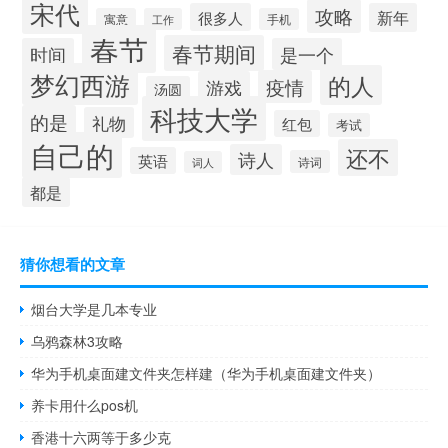
宋代
攻略
很多人
新年
寓意
工作
手机
春节
春节期间
时间
是一个
梦幻西游
的人
疫情
游戏
汤圆
科技大学
的是
礼物
红包
考试
自己的
还不
诗人
英语
诗词
词人
都是
猜你想看的文章
烟台大学是几本专业
乌鸦森林3攻略
华为手机桌面建文件夹怎样建（华为手机桌面建文件夹）
养卡用什么pos机
香港十六两等于多少克