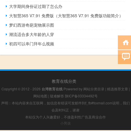
大学期间身份证过期了怎么办
大智慧365 V7.91 免费版（大智慧365 V7.91 免费版功能简介）
梦幻西游奇葩宠物展示图
潮流适合多大年龄的人穿
初四可以串门拜年么视频
教育在线分类
Copyright © 2012 - 2026
台湾教育在线
Powered by
网站分类目录
|
精选推荐文章
|
网站地图
|
疑难解答
陕ICP备03334492号
声明：本站内容来自互联网，如信息有错误可发邮件到f_fb#foxmail.com说明，我们
会及时纠正，谢谢
本站仅为个人兴趣爱好，不接盈利性广告及商业合作
小男孩