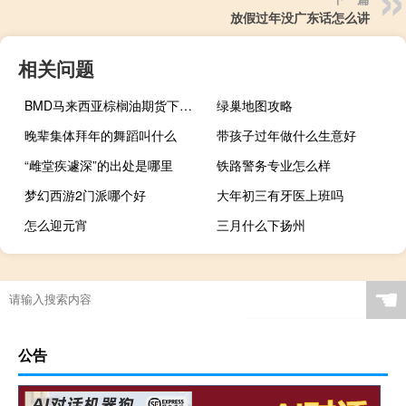
放假过年没广东话怎么讲
相关问题
BMD马来西亚棕榈油期货下跌等待MPOB月报公布
绿巢地图攻略
晚辈集体拜年的舞蹈叫什么
带孩子过年做什么生意好
“雌堂疾遽深”的出处是哪里
铁路警务专业怎么样
梦幻西游2门派哪个好
大年初三有牙医上班吗
怎么迎元宵
三月什么下扬州
☚
公告